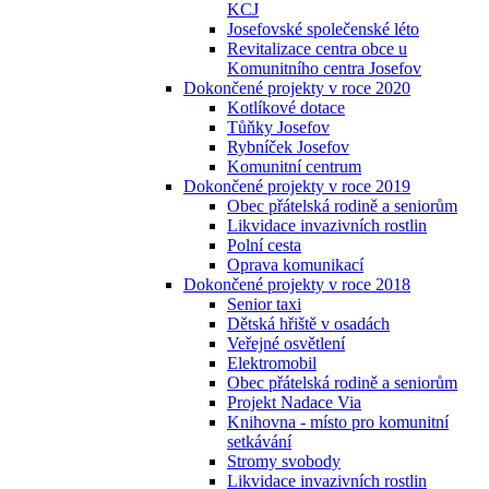
KCJ
Josefovské společenské léto
Revitalizace centra obce u
Komunitního centra Josefov
Dokončené projekty v roce 2020
Kotlíkové dotace
Tůňky Josefov
Rybníček Josefov
Komunitní centrum
Dokončené projekty v roce 2019
Obec přátelská rodině a seniorům
Likvidace invazivních rostlin
Polní cesta
Oprava komunikací
Dokončené projekty v roce 2018
Senior taxi
Dětská hřiště v osadách
Veřejné osvětlení
Elektromobil
Obec přátelská rodině a seniorům
Projekt Nadace Via
Knihovna - místo pro komunitní
setkávání
Stromy svobody
Likvidace invazivních rostlin