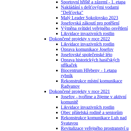
Sportovní hřiště a zázemí - 1. etapa
Nakládání s dešťovými vodami
"Dešťovka"
Malý Leader Sokolovsko 2023
Josefovská zákoutí pro potěšení
Výměna svítidel veřejného osvětlení
Likvidace invazivních rostlin
Dokončené projekty v roce 2022
Likvidace invazivních rostlin
Oprava komunikace Josefov
Josefovské společenské léto
Oprava historických hasičských
stříkaček
Biocentrum Hřebeny - 1.etapa
rybník
Rekonstrukce místní komunikace
Radvanov
Dokončené projekty v roce 2021
Josefov - tvoříme a žijeme v aktivní
komunitě
Likvidace invazivních rostlin
Obec přátelská rodině a seniorům
Rekonstrukce komunikace Luh nad
Svatavou
Revitalizace veřejného prostranství u