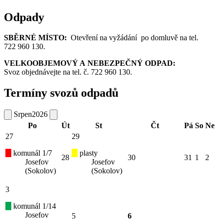
Odpady
SBĚRNÉ MÍSTO:
Otevření na vyžádání po domluvě na tel.
722 960 130.
VELKOOBJEMOVÝ A NEBEZPEČNÝ ODPAD:
Svoz objednávejte na tel. č. 722 960 130.
Termíny svozů odpadů
Srpen
2026
Po
Út
St
Čt
Pá
So
Ne
27
29
komunál 1/7
plasty
28
30
31
1
2
Josefov
Josefov
(Sokolov)
(Sokolov)
3
komunál 1/14
Josefov
5
6