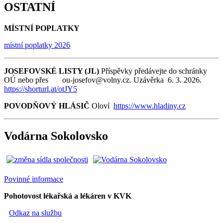
OSTATNÍ
MÍSTNÍ POPLATKY
místní poplatky 2026
JOSEFOVSKÉ LISTY (JL)
Příspěvky předávejte do schránky
OÚ nebo přes ou-josefov@volny.cz. Uzávěrka 6. 3. 2026.
https://shorturl.at/otJY5
POVODŇOVÝ HLÁSIČ
Oloví
https://www.hladiny.cz
Vodárna Sokolovsko
Povinné informace
Pohotovost lékařská a lékáren v KVK
Odkaz na službu