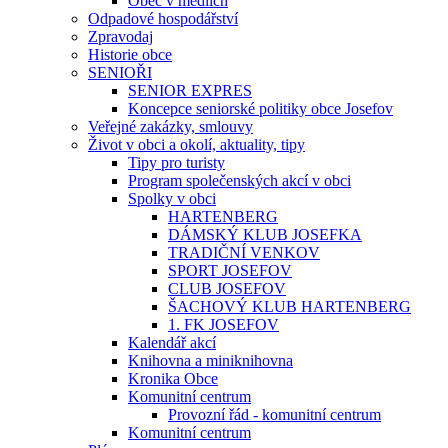
Obec v médiích
Odpadové hospodářství
Zpravodaj
Historie obce
SENIOŘI
SENIOR EXPRES
Koncepce seniorské politiky obce Josefov
Veřejné zakázky, smlouvy
Život v obci a okolí, aktuality, tipy
Tipy pro turisty
Program společenských akcí v obci
Spolky v obci
HARTENBERG
DÁMSKÝ KLUB JOSEFKA
TRADIČNÍ VENKOV
SPORT JOSEFOV
CLUB JOSEFOV
ŠACHOVÝ KLUB HARTENBERG
1. FK JOSEFOV
Kalendář akcí
Knihovna a miniknihovna
Kronika Obce
Komunitní centrum
Provozní řád - komunitní centrum
Komunitní centrum