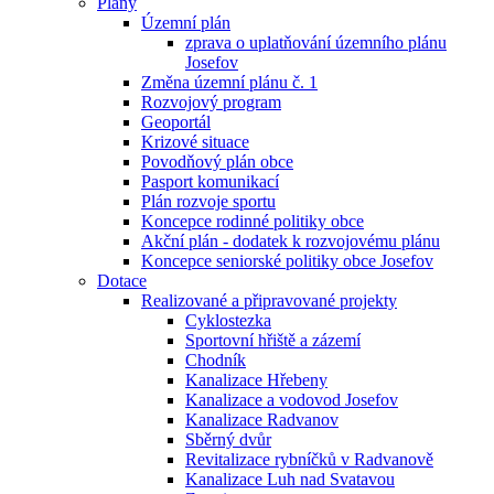
Plány
Územní plán
zprava o uplatňování územního plánu
Josefov
Změna územní plánu č. 1
Rozvojový program
Geoportál
Krizové situace
Povodňový plán obce
Pasport komunikací
Plán rozvoje sportu
Koncepce rodinné politiky obce
Akční plán - dodatek k rozvojovému plánu
Koncepce seniorské politiky obce Josefov
Dotace
Realizované a připravované projekty
Cyklostezka
Sportovní hřiště a zázemí
Chodník
Kanalizace Hřebeny
Kanalizace a vodovod Josefov
Kanalizace Radvanov
Sběrný dvůr
Revitalizace rybníčků v Radvanově
Kanalizace Luh nad Svatavou