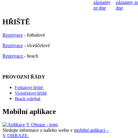
záznamy
záznamy z
ze dne
dne
HŘIŠTĚ
Rezervace
- fotbalové
Rezervace
- víceúčelové
Rezervace
- beach
PROVOZNÍ ŘÁDY
Fotbalové hřiště
Víceúčelové hřiště
Beach volejbal
Mobilní aplikace
Sledujte informace z našeho webu v
mobilní aplikaci –
V OBRAZE.