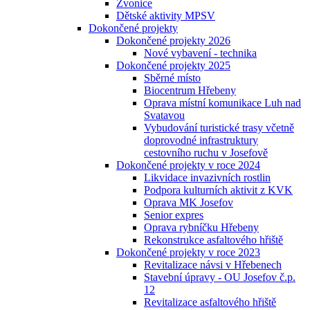
Zvonice
Dětské aktivity MPSV
Dokončené projekty
Dokončené projekty 2026
Nové vybavení - technika
Dokončené projekty 2025
Sběrné místo
Biocentrum Hřebeny
Oprava místní komunikace Luh nad
Svatavou
Vybudování turistické trasy včetně
doprovodné infrastruktury
cestovního ruchu v Josefově
Dokončené projekty v roce 2024
Likvidace invazivních rostlin
Podpora kulturních aktivit z KVK
Oprava MK Josefov
Senior expres
Oprava rybníčku Hřebeny
Rekonstrukce asfaltového hřiště
Dokončené projekty v roce 2023
Revitalizace návsi v Hřebenech
Stavební úpravy - OU Josefov č.p.
12
Revitalizace asfaltového hřiště