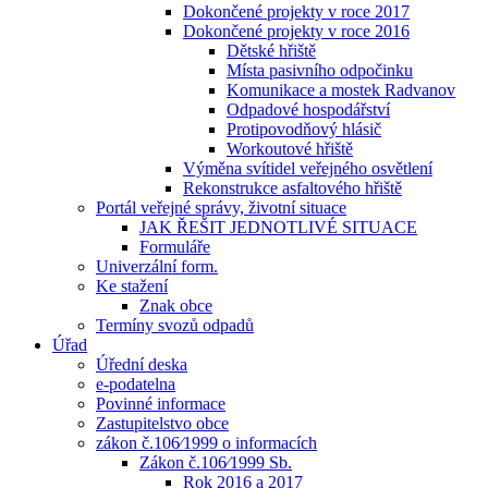
Dokončené projekty v roce 2017
Dokončené projekty v roce 2016
Dětské hřiště
Místa pasivního odpočinku
Komunikace a mostek Radvanov
Odpadové hospodářství
Protipovodňový hlásič
Workoutové hřiště
Výměna svítidel veřejného osvětlení
Rekonstrukce asfaltového hřiště
Portál veřejné správy, životní situace
JAK ŘEŠIT JEDNOTLIVÉ SITUACE
Formuláře
Univerzální form.
Ke stažení
Znak obce
Termíny svozů odpadů
Úřad
Úřední deska
e-podatelna
Povinné informace
Zastupitelstvo obce
zákon č.106⁄1999 o informacích
Zákon č.106⁄1999 Sb.
Rok 2016 a 2017