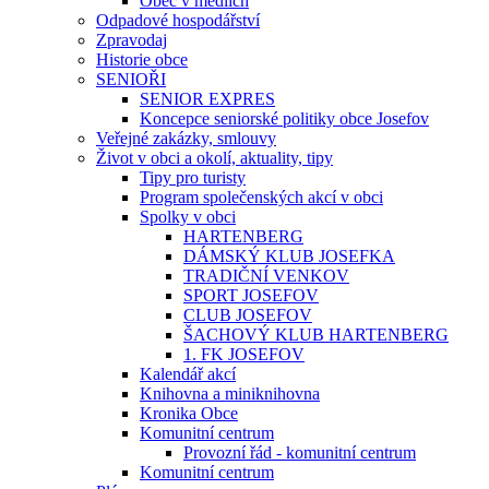
Obec v médiích
Odpadové hospodářství
Zpravodaj
Historie obce
SENIOŘI
SENIOR EXPRES
Koncepce seniorské politiky obce Josefov
Veřejné zakázky, smlouvy
Život v obci a okolí, aktuality, tipy
Tipy pro turisty
Program společenských akcí v obci
Spolky v obci
HARTENBERG
DÁMSKÝ KLUB JOSEFKA
TRADIČNÍ VENKOV
SPORT JOSEFOV
CLUB JOSEFOV
ŠACHOVÝ KLUB HARTENBERG
1. FK JOSEFOV
Kalendář akcí
Knihovna a miniknihovna
Kronika Obce
Komunitní centrum
Provozní řád - komunitní centrum
Komunitní centrum