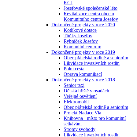
KCJ
Josefovské společenské léto
Revitalizace centra obce u
Komunitního centra Josefov
Dokončené projekty v roce 2020
Kotlíkové dotace
Tůňky Josefov
Rybníček Josefov
Komunitní centrum
Dokončené projekty v roce 2019
Obec přátelská rodině a seniorům
Likvidace invazivních rostlin
Polní cesta
Oprava komunikací
Dokončené projekty v roce 2018
Senior taxi
Dětská hřiště v osadách
Veřejné osvětlení
Elektromobil
Obec přátelská rodině a seniorům
Projekt Nadace Via
Knihovna - místo pro komunitní
setkávání
Stromy svobody
Likvidace invazivních rostlin