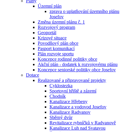
Plány
Územní plán
zprava o uplatňování územního plánu
Josefov
Změna územní plánu č. 1
Rozvojový program
Geoportál
Krizové situace
Povodňový plán obce
Pasport komunikací
Plán rozvoje sportu
Koncepce rodinné politiky obce
Akční plán - dodatek k rozvojovému plánu
Koncepce seniorské politiky obce Josefov
Dotace
Realizované a připravované projekty
Cyklostezka
Sportovní hřiště a zázemí
Chodník
Kanalizace Hřebeny
Kanalizace a vodovod Josefov
Kanalizace Radvanov
Sběrný dvůr
Revitalizace rybníčků v Radvanově
Kanalizace Luh nad Svatavou