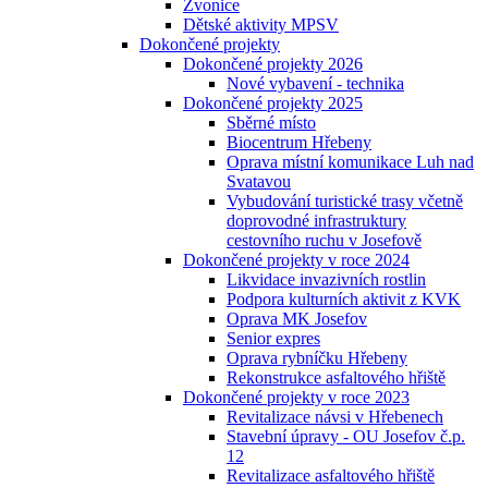
Zvonice
Dětské aktivity MPSV
Dokončené projekty
Dokončené projekty 2026
Nové vybavení - technika
Dokončené projekty 2025
Sběrné místo
Biocentrum Hřebeny
Oprava místní komunikace Luh nad
Svatavou
Vybudování turistické trasy včetně
doprovodné infrastruktury
cestovního ruchu v Josefově
Dokončené projekty v roce 2024
Likvidace invazivních rostlin
Podpora kulturních aktivit z KVK
Oprava MK Josefov
Senior expres
Oprava rybníčku Hřebeny
Rekonstrukce asfaltového hřiště
Dokončené projekty v roce 2023
Revitalizace návsi v Hřebenech
Stavební úpravy - OU Josefov č.p.
12
Revitalizace asfaltového hřiště