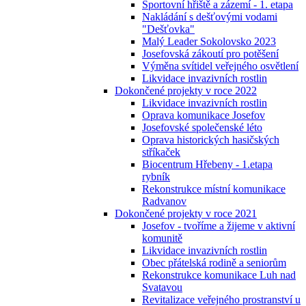
Sportovní hřiště a zázemí - 1. etapa
Nakládání s dešťovými vodami
"Dešťovka"
Malý Leader Sokolovsko 2023
Josefovská zákoutí pro potěšení
Výměna svítidel veřejného osvětlení
Likvidace invazivních rostlin
Dokončené projekty v roce 2022
Likvidace invazivních rostlin
Oprava komunikace Josefov
Josefovské společenské léto
Oprava historických hasičských
stříkaček
Biocentrum Hřebeny - 1.etapa
rybník
Rekonstrukce místní komunikace
Radvanov
Dokončené projekty v roce 2021
Josefov - tvoříme a žijeme v aktivní
komunitě
Likvidace invazivních rostlin
Obec přátelská rodině a seniorům
Rekonstrukce komunikace Luh nad
Svatavou
Revitalizace veřejného prostranství u