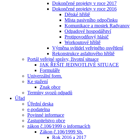
Dokončené projekty v roce 2017
Dokončené projekty v roce 2016
Dětské hřiště
Místa pasivního odpočinku
Komunikace a mostek Radvanov
Odpadové hospodářství
Protipovodňový hlásič
Workoutové hřiště
Výměna svítidel veřejného osvětlení
Rekonstrukce asfaltového hřiště
Portál veřejné správy, životní situace
JAK ŘEŠIT JEDNOTLIVÉ SITUACE
Formuláře
Univerzální form.
Ke stažení
Znak obce
Termíny svozů odpadů
Úřad
Úřední deska
e-podatelna
Povinné informace
Zastupitelstvo obce
zákon č.106⁄1999 o informacích
Zákon č.106⁄1999 Sb.
Rok 2016 a 2017