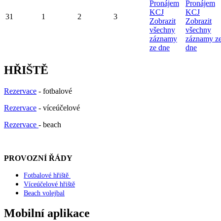
Pronájem
Pronájem
KCJ
KCJ
31
1
2
3
Zobrazit
Zobrazit
všechny
všechny
záznamy
záznamy z
ze dne
dne
HŘIŠTĚ
Rezervace
- fotbalové
Rezervace
- víceúčelové
Rezervace
- beach
PROVOZNÍ ŘÁDY
Fotbalové hřiště
Víceúčelové hřiště
Beach volejbal
Mobilní aplikace