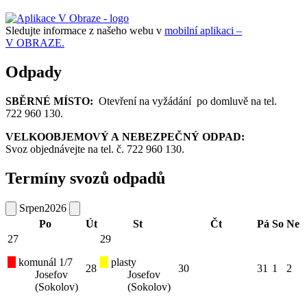
Sledujte informace z našeho webu v
mobilní aplikaci –
V OBRAZE.
Odpady
SBĚRNÉ MÍSTO:
Otevření na vyžádání po domluvě na tel.
722 960 130.
VELKOOBJEMOVÝ A NEBEZPEČNÝ ODPAD:
Svoz objednávejte na tel. č. 722 960 130.
Termíny svozů odpadů
Srpen
2026
Po
Út
St
Čt
Pá
So
Ne
27
29
komunál 1/7
plasty
28
30
31
1
2
Josefov
Josefov
(Sokolov)
(Sokolov)