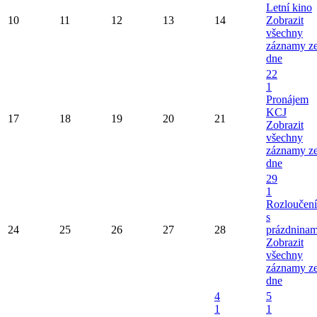
Letní kino
10
11
12
13
14
Zobrazit
všechny
záznamy z
dne
22
1
Pronájem
KCJ
17
18
19
20
21
Zobrazit
všechny
záznamy z
dne
29
1
Rozloučení
s
24
25
26
27
28
prázdninam
Zobrazit
všechny
záznamy z
dne
4
5
1
1