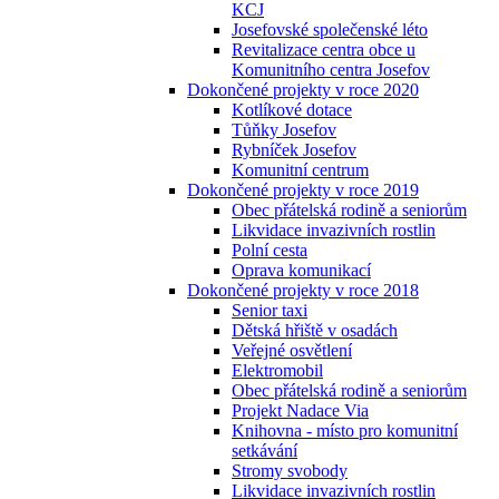
KCJ
Josefovské společenské léto
Revitalizace centra obce u
Komunitního centra Josefov
Dokončené projekty v roce 2020
Kotlíkové dotace
Tůňky Josefov
Rybníček Josefov
Komunitní centrum
Dokončené projekty v roce 2019
Obec přátelská rodině a seniorům
Likvidace invazivních rostlin
Polní cesta
Oprava komunikací
Dokončené projekty v roce 2018
Senior taxi
Dětská hřiště v osadách
Veřejné osvětlení
Elektromobil
Obec přátelská rodině a seniorům
Projekt Nadace Via
Knihovna - místo pro komunitní
setkávání
Stromy svobody
Likvidace invazivních rostlin