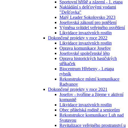
Sportovní hřiště a zázemí - 1. etapa
Nakládání s dešťovými vodami
"Dešťovka"
Malý Leader Sokolovsko 2023
Josefovská zákoutí pro potěšení
Výměna svítidel veřejného osvětlení
Likvidace invazivních rostlin
Dokončené projekty v roce 2022
Likvidace invazivních rostlin
Oprava komunikace Josefov
Josefovské společenské léto
Oprava historických hasičských
stříkaček
Biocentrum Hřebeny - 1.etapa
rybník
Rekonstrukce místní komunikace
Radvanov
Dokončené projekty v roce 2021
Josefov - tvoříme a žijeme v aktivní
komunitě
Likvidace invazivních rostlin
Obec přátelská rodině a seniorům
Rekonstrukce komunikace Luh nad
Svatavou
Revitalizace veřejného prostranství u