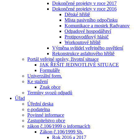
Dokončené projekty v roce 2017
Dokončené projekty v roce 2016
Dětské hřiště
Místa pasivního odpočinku
Komunikace a mostek Radvanov
Odpadové hospodářství
Protipovodňový hlásič
Workoutové hřiště
Výměna svítidel veřejného osvětlení
Rekonstrukce asfaltového hřiště
Portál veřejné správy, životní situace
JAK ŘEŠIT JEDNOTLIVÉ SITUACE
Formuláře
Univerzální form.
Ke stažení
Znak obce
Termíny svozů odpadů
Úřad
Úřední deska
e-podatelna
Povinné informace
Zastupitelstvo obce
zákon č.106⁄1999 o informacích
Zákon č.106⁄1999 Sb.
Rok 2016 a 2017