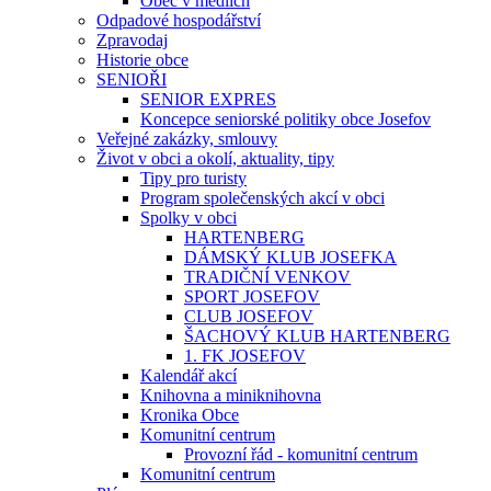
Obec v médiích
Odpadové hospodářství
Zpravodaj
Historie obce
SENIOŘI
SENIOR EXPRES
Koncepce seniorské politiky obce Josefov
Veřejné zakázky, smlouvy
Život v obci a okolí, aktuality, tipy
Tipy pro turisty
Program společenských akcí v obci
Spolky v obci
HARTENBERG
DÁMSKÝ KLUB JOSEFKA
TRADIČNÍ VENKOV
SPORT JOSEFOV
CLUB JOSEFOV
ŠACHOVÝ KLUB HARTENBERG
1. FK JOSEFOV
Kalendář akcí
Knihovna a miniknihovna
Kronika Obce
Komunitní centrum
Provozní řád - komunitní centrum
Komunitní centrum