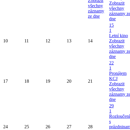
Zobrazit
Zobrazit
všechny
všechny
záznamy
záznamy z
ze dne
dne
15
1
Letní kino
10
11
12
13
14
Zobrazit
všechny
záznamy z
dne
22
1
Pronájem
KCJ
17
18
19
20
21
Zobrazit
všechny
záznamy z
dne
29
1
Rozloučení
s
24
25
26
27
28
prázdninam