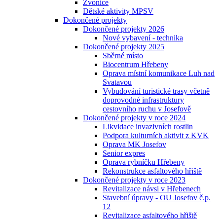
Zvonice
Dětské aktivity MPSV
Dokončené projekty
Dokončené projekty 2026
Nové vybavení - technika
Dokončené projekty 2025
Sběrné místo
Biocentrum Hřebeny
Oprava místní komunikace Luh nad
Svatavou
Vybudování turistické trasy včetně
doprovodné infrastruktury
cestovního ruchu v Josefově
Dokončené projekty v roce 2024
Likvidace invazivních rostlin
Podpora kulturních aktivit z KVK
Oprava MK Josefov
Senior expres
Oprava rybníčku Hřebeny
Rekonstrukce asfaltového hřiště
Dokončené projekty v roce 2023
Revitalizace návsi v Hřebenech
Stavební úpravy - OU Josefov č.p.
12
Revitalizace asfaltového hřiště