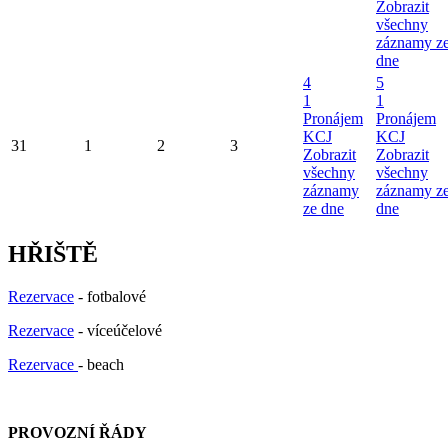
Zobrazit
všechny
záznamy z
dne
4
5
1
1
Pronájem
Pronájem
KCJ
KCJ
31
1
2
3
Zobrazit
Zobrazit
všechny
všechny
záznamy
záznamy z
ze dne
dne
HŘIŠTĚ
Rezervace
- fotbalové
Rezervace
- víceúčelové
Rezervace
- beach
PROVOZNÍ ŘÁDY