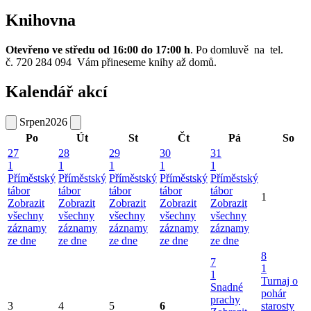
Knihovna
Otevřeno ve středu od 16:00 do 17:00 h
. Po domluvě na tel.
č. 720 284 094 Vám přineseme knihy až domů.
Kalendář akcí
Srpen
2026
Po
Út
St
Čt
Pá
So
27
28
29
30
31
1
1
1
1
1
Příměstský
Příměstský
Příměstský
Příměstský
Příměstský
tábor
tábor
tábor
tábor
tábor
1
Zobrazit
Zobrazit
Zobrazit
Zobrazit
Zobrazit
všechny
všechny
všechny
všechny
všechny
záznamy
záznamy
záznamy
záznamy
záznamy
ze dne
ze dne
ze dne
ze dne
ze dne
8
7
1
1
Turnaj o
Snadné
pohár
prachy
3
4
5
6
starosty