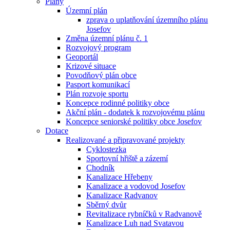
Plány
Územní plán
zprava o uplatňování územního plánu
Josefov
Změna územní plánu č. 1
Rozvojový program
Geoportál
Krizové situace
Povodňový plán obce
Pasport komunikací
Plán rozvoje sportu
Koncepce rodinné politiky obce
Akční plán - dodatek k rozvojovému plánu
Koncepce seniorské politiky obce Josefov
Dotace
Realizované a připravované projekty
Cyklostezka
Sportovní hřiště a zázemí
Chodník
Kanalizace Hřebeny
Kanalizace a vodovod Josefov
Kanalizace Radvanov
Sběrný dvůr
Revitalizace rybníčků v Radvanově
Kanalizace Luh nad Svatavou