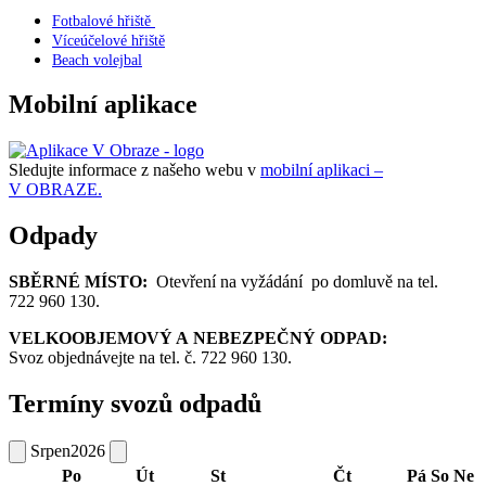
Fotbalové hřiště
Víceúčelové hřiště
Beach volejbal
Mobilní aplikace
Sledujte informace z našeho webu v
mobilní aplikaci –
V OBRAZE.
Odpady
SBĚRNÉ MÍSTO:
Otevření na vyžádání po domluvě na tel.
722 960 130.
VELKOOBJEMOVÝ A NEBEZPEČNÝ ODPAD:
Svoz objednávejte na tel. č. 722 960 130.
Termíny svozů odpadů
Srpen
2026
Po
Út
St
Čt
Pá
So
Ne