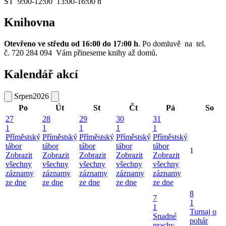
ST 9:00-12:00 13:00-16:00 h
Knihovna
Otevřeno ve středu od 16:00 do 17:00 h
. Po domluvě na tel.
č. 720 284 094 Vám přineseme knihy až domů.
Kalendář akcí
Srpen
2026
Po
Út
St
Čt
Pá
So
27
28
29
30
31
1
1
1
1
1
Příměstský
Příměstský
Příměstský
Příměstský
Příměstský
tábor
tábor
tábor
tábor
tábor
1
Zobrazit
Zobrazit
Zobrazit
Zobrazit
Zobrazit
všechny
všechny
všechny
všechny
všechny
záznamy
záznamy
záznamy
záznamy
záznamy
ze dne
ze dne
ze dne
ze dne
ze dne
8
7
1
1
Turnaj o
Snadné
pohár
prachy