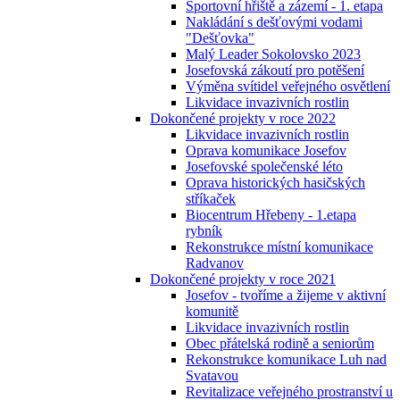
Sportovní hřiště a zázemí - 1. etapa
Nakládání s dešťovými vodami
"Dešťovka"
Malý Leader Sokolovsko 2023
Josefovská zákoutí pro potěšení
Výměna svítidel veřejného osvětlení
Likvidace invazivních rostlin
Dokončené projekty v roce 2022
Likvidace invazivních rostlin
Oprava komunikace Josefov
Josefovské společenské léto
Oprava historických hasičských
stříkaček
Biocentrum Hřebeny - 1.etapa
rybník
Rekonstrukce místní komunikace
Radvanov
Dokončené projekty v roce 2021
Josefov - tvoříme a žijeme v aktivní
komunitě
Likvidace invazivních rostlin
Obec přátelská rodině a seniorům
Rekonstrukce komunikace Luh nad
Svatavou
Revitalizace veřejného prostranství u