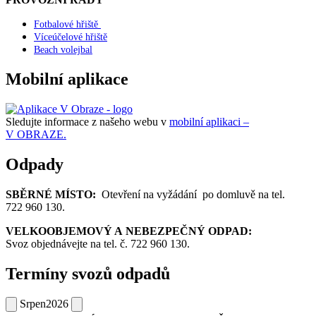
Fotbalové hřiště
Víceúčelové hřiště
Beach volejbal
Mobilní aplikace
Sledujte informace z našeho webu v
mobilní aplikaci –
V OBRAZE.
Odpady
SBĚRNÉ MÍSTO:
Otevření na vyžádání po domluvě na tel.
722 960 130.
VELKOOBJEMOVÝ A NEBEZPEČNÝ ODPAD:
Svoz objednávejte na tel. č. 722 960 130.
Termíny svozů odpadů
Srpen
2026