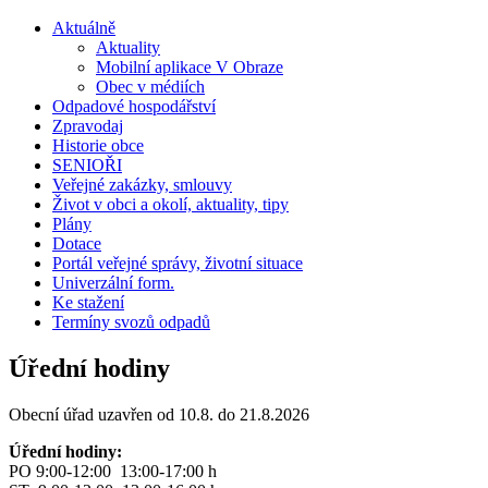
Aktuálně
Aktuality
Mobilní aplikace V Obraze
Obec v médiích
Odpadové hospodářství
Zpravodaj
Historie obce
SENIOŘI
Veřejné zakázky, smlouvy
Život v obci a okolí, aktuality, tipy
Plány
Dotace
Portál veřejné správy, životní situace
Univerzální form.
Ke stažení
Termíny svozů odpadů
Úřední hodiny
Obecní úřad uzavřen od 10.8. do 21.8.2026
Úřední hodiny:
PO 9:00-12:00 13:00-17:00 h