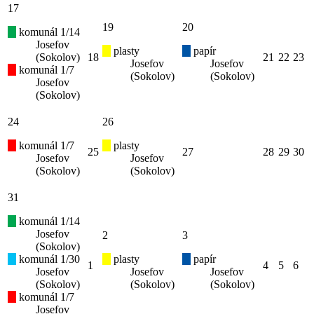
17
19
20
komunál 1/14
Josefov
plasty
papír
(Sokolov)
18
21
22
23
Josefov
Josefov
komunál 1/7
(Sokolov)
(Sokolov)
Josefov
(Sokolov)
24
26
komunál 1/7
plasty
25
27
28
29
30
Josefov
Josefov
(Sokolov)
(Sokolov)
31
komunál 1/14
Josefov
2
3
(Sokolov)
komunál 1/30
plasty
papír
1
4
5
6
Josefov
Josefov
Josefov
(Sokolov)
(Sokolov)
(Sokolov)
komunál 1/7
Josefov