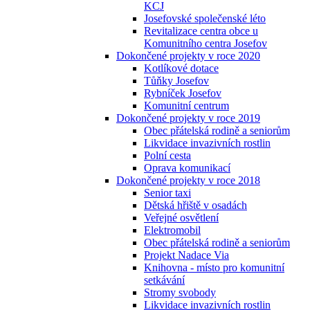
KCJ
Josefovské společenské léto
Revitalizace centra obce u
Komunitního centra Josefov
Dokončené projekty v roce 2020
Kotlíkové dotace
Tůňky Josefov
Rybníček Josefov
Komunitní centrum
Dokončené projekty v roce 2019
Obec přátelská rodině a seniorům
Likvidace invazivních rostlin
Polní cesta
Oprava komunikací
Dokončené projekty v roce 2018
Senior taxi
Dětská hřiště v osadách
Veřejné osvětlení
Elektromobil
Obec přátelská rodině a seniorům
Projekt Nadace Via
Knihovna - místo pro komunitní
setkávání
Stromy svobody
Likvidace invazivních rostlin