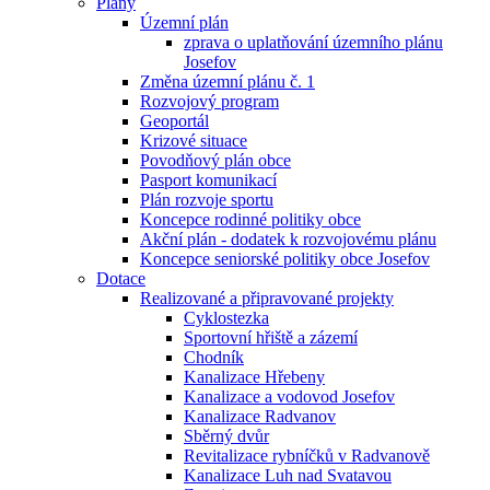
Plány
Územní plán
zprava o uplatňování územního plánu
Josefov
Změna územní plánu č. 1
Rozvojový program
Geoportál
Krizové situace
Povodňový plán obce
Pasport komunikací
Plán rozvoje sportu
Koncepce rodinné politiky obce
Akční plán - dodatek k rozvojovému plánu
Koncepce seniorské politiky obce Josefov
Dotace
Realizované a připravované projekty
Cyklostezka
Sportovní hřiště a zázemí
Chodník
Kanalizace Hřebeny
Kanalizace a vodovod Josefov
Kanalizace Radvanov
Sběrný dvůr
Revitalizace rybníčků v Radvanově
Kanalizace Luh nad Svatavou