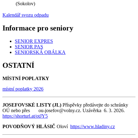
(Sokolov)
Kalendář svozu odpadu
Informace pro seniory
SENIOR EXPRES
SENIOR PAS
SENIORSKÁ OBÁLKA
OSTATNÍ
MÍSTNÍ POPLATKY
místní poplatky 2026
JOSEFOVSKÉ LISTY (JL)
Příspěvky předávejte do schránky
OÚ nebo přes ou-josefov@volny.cz. Uzávěrka 6. 3. 2026.
https://shorturl.at/otJY5
POVODŇOVÝ HLÁSIČ
Oloví
https://www.hladiny.cz