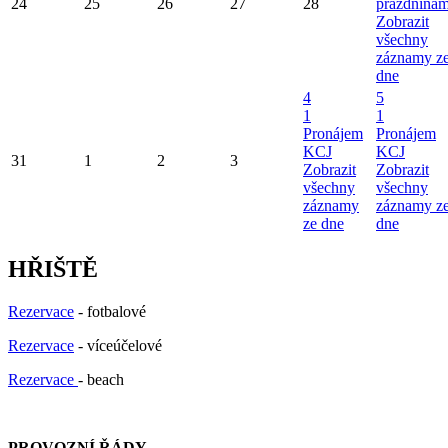
24
25
26
27
28
prázdninam
Zobrazit
všechny
záznamy z
dne
4
5
1
1
Pronájem
Pronájem
KCJ
KCJ
31
1
2
3
Zobrazit
Zobrazit
všechny
všechny
záznamy
záznamy z
ze dne
dne
HŘIŠTĚ
Rezervace
- fotbalové
Rezervace
- víceúčelové
Rezervace
- beach
PROVOZNÍ ŘÁDY