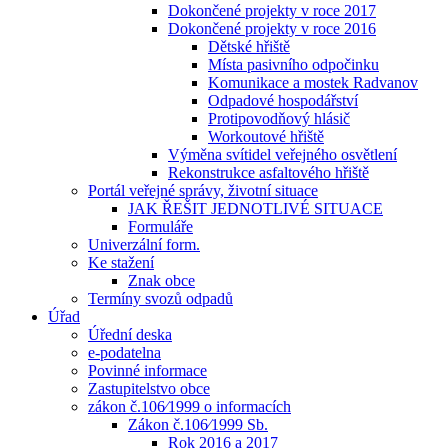
Dokončené projekty v roce 2017
Dokončené projekty v roce 2016
Dětské hřiště
Místa pasivního odpočinku
Komunikace a mostek Radvanov
Odpadové hospodářství
Protipovodňový hlásič
Workoutové hřiště
Výměna svítidel veřejného osvětlení
Rekonstrukce asfaltového hřiště
Portál veřejné správy, životní situace
JAK ŘEŠIT JEDNOTLIVÉ SITUACE
Formuláře
Univerzální form.
Ke stažení
Znak obce
Termíny svozů odpadů
Úřad
Úřední deska
e-podatelna
Povinné informace
Zastupitelstvo obce
zákon č.106⁄1999 o informacích
Zákon č.106⁄1999 Sb.
Rok 2016 a 2017