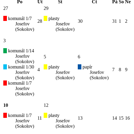
Po
Út
St
Čt
Pá
So
Ne
27
29
komunál 1/7
plasty
28
30
31
1
2
Josefov
Josefov
(Sokolov)
(Sokolov)
3
komunál 1/14
Josefov
5
6
(Sokolov)
komunál 1/30
plasty
papír
4
7
8
9
Josefov
Josefov
Josefov
(Sokolov)
(Sokolov)
(Sokolov)
komunál 1/7
Josefov
(Sokolov)
10
12
komunál 1/7
plasty
11
13
14
15
16
Josefov
Josefov
(Sokolov)
(Sokolov)