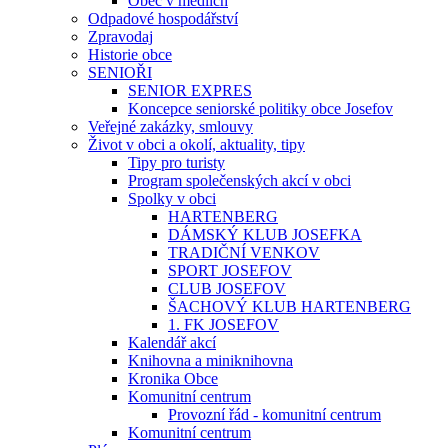
Obec v médiích
Odpadové hospodářství
Zpravodaj
Historie obce
SENIOŘI
SENIOR EXPRES
Koncepce seniorské politiky obce Josefov
Veřejné zakázky, smlouvy
Život v obci a okolí, aktuality, tipy
Tipy pro turisty
Program společenských akcí v obci
Spolky v obci
HARTENBERG
DÁMSKÝ KLUB JOSEFKA
TRADIČNÍ VENKOV
SPORT JOSEFOV
CLUB JOSEFOV
ŠACHOVÝ KLUB HARTENBERG
1. FK JOSEFOV
Kalendář akcí
Knihovna a miniknihovna
Kronika Obce
Komunitní centrum
Provozní řád - komunitní centrum
Komunitní centrum