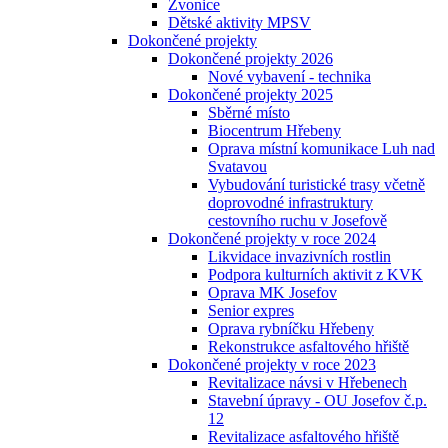
Zvonice
Dětské aktivity MPSV
Dokončené projekty
Dokončené projekty 2026
Nové vybavení - technika
Dokončené projekty 2025
Sběrné místo
Biocentrum Hřebeny
Oprava místní komunikace Luh nad
Svatavou
Vybudování turistické trasy včetně
doprovodné infrastruktury
cestovního ruchu v Josefově
Dokončené projekty v roce 2024
Likvidace invazivních rostlin
Podpora kulturních aktivit z KVK
Oprava MK Josefov
Senior expres
Oprava rybníčku Hřebeny
Rekonstrukce asfaltového hřiště
Dokončené projekty v roce 2023
Revitalizace návsi v Hřebenech
Stavební úpravy - OU Josefov č.p.
12
Revitalizace asfaltového hřiště