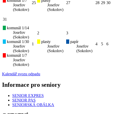
komunál 1/7
plasty
25
27
28
29
30
Josefov
Josefov
(Sokolov)
(Sokolov)
31
komunál 1/14
Josefov
2
3
(Sokolov)
komunál 1/30
plasty
papír
1
4
5
6
Josefov
Josefov
Josefov
(Sokolov)
(Sokolov)
(Sokolov)
komunál 1/7
Josefov
(Sokolov)
Kalendář svozu odpadu
Informace pro seniory
SENIOR EXPRES
SENIOR PAS
SENIORSKÁ OBÁLKA