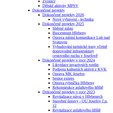
Zvonice
Dětské aktivity MPSV
Dokončené projekty
Dokončené projekty 2026
Nové vybavení - technika
Dokončené projekty 2025
Sběrné místo
Biocentrum Hřebeny
Oprava místní komunikace Luh nad
Svatavou
Vybudování turistické trasy včetně
doprovodné infrastruktury
cestovního ruchu v Josefově
Dokončené projekty v roce 2024
Likvidace invazivních rostlin
Podpora kulturních aktivit z KVK
Oprava MK Josefov
Senior expres
Oprava rybníčku Hřebeny
Rekonstrukce asfaltového hřiště
Dokončené projekty v roce 2023
Revitalizace návsi v Hřebenech
Stavební úpravy - OU Josefov č.p.
12
Revitalizace asfaltového hřiště