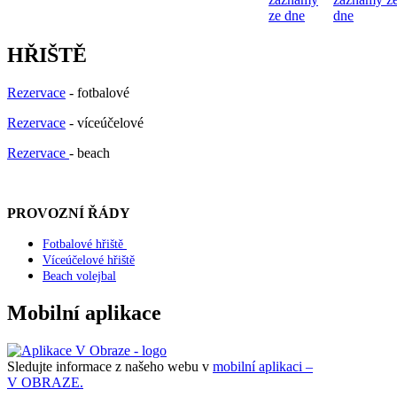
ze dne
dne
HŘIŠTĚ
Rezervace
- fotbalové
Rezervace
- víceúčelové
Rezervace
- beach
PROVOZNÍ ŘÁDY
Fotbalové hřiště
Víceúčelové hřiště
Beach volejbal
Mobilní aplikace
Sledujte informace z našeho webu v
mobilní aplikaci –
V OBRAZE.