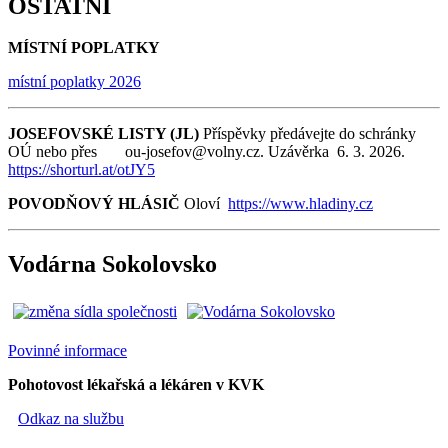
OSTATNÍ
MÍSTNÍ POPLATKY
místní poplatky 2026
JOSEFOVSKÉ LISTY (JL)
Příspěvky předávejte do schránky
OÚ nebo přes ou-josefov@volny.cz. Uzávěrka 6. 3. 2026.
https://shorturl.at/otJY5
POVODŇOVÝ HLÁSIČ
Oloví
https://www.hladiny.cz
Vodárna Sokolovsko
Povinné informace
Pohotovost lékařská a lékáren v KVK
Odkaz na službu