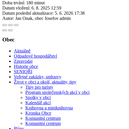
Doba trvání: 180 minut
Datum vložení:
6. 8. 2025 12:59
Datum poslední aktualizace:
5. 6. 2026 17:38
Autor:
Jan Onak, obec Josefov admin
Obec
Aktuálně
Odpadové hospodářství
Zpravodaj
Historie obce
SENIOŘI
Veřejné zakázky, smlouvy
Život v obci a okolí, aktuality, tipy
Tipy pro turisty
Program společenských akcí v obci
Spolky v obci
Kalendář akcí
Knihovna a miniknihovna
Kronika Obce
Komunitní centrum
Komunitní centrum
Plány