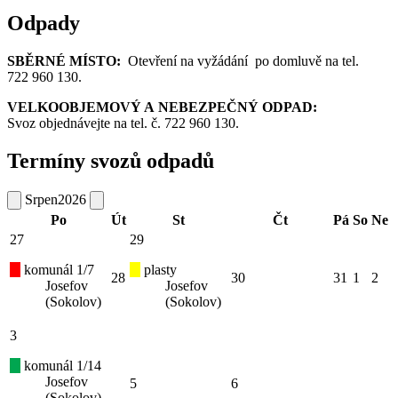
Odpady
SBĚRNÉ MÍSTO:
Otevření na vyžádání po domluvě na tel.
722 960 130.
VELKOOBJEMOVÝ A NEBEZPEČNÝ ODPAD:
Svoz objednávejte na tel. č. 722 960 130.
Termíny svozů odpadů
Srpen
2026
Po
Út
St
Čt
Pá
So
Ne
27
29
komunál 1/7
plasty
28
30
31
1
2
Josefov
Josefov
(Sokolov)
(Sokolov)
3
komunál 1/14
Josefov
5
6
(Sokolov)