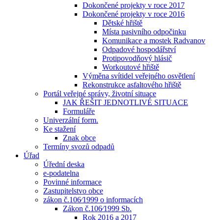
Dokončené projekty v roce 2017
Dokončené projekty v roce 2016
Dětské hřiště
Místa pasivního odpočinku
Komunikace a mostek Radvanov
Odpadové hospodářství
Protipovodňový hlásič
Workoutové hřiště
Výměna svítidel veřejného osvětlení
Rekonstrukce asfaltového hřiště
Portál veřejné správy, životní situace
JAK ŘEŠIT JEDNOTLIVÉ SITUACE
Formuláře
Univerzální form.
Ke stažení
Znak obce
Termíny svozů odpadů
Úřad
Úřední deska
e-podatelna
Povinné informace
Zastupitelstvo obce
zákon č.106⁄1999 o informacích
Zákon č.106⁄1999 Sb.
Rok 2016 a 2017