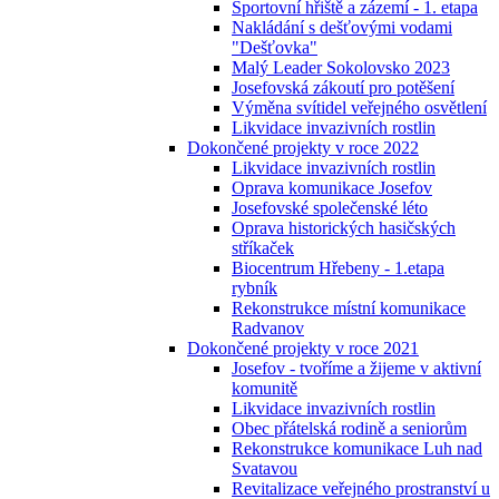
Sportovní hřiště a zázemí - 1. etapa
Nakládání s dešťovými vodami
"Dešťovka"
Malý Leader Sokolovsko 2023
Josefovská zákoutí pro potěšení
Výměna svítidel veřejného osvětlení
Likvidace invazivních rostlin
Dokončené projekty v roce 2022
Likvidace invazivních rostlin
Oprava komunikace Josefov
Josefovské společenské léto
Oprava historických hasičských
stříkaček
Biocentrum Hřebeny - 1.etapa
rybník
Rekonstrukce místní komunikace
Radvanov
Dokončené projekty v roce 2021
Josefov - tvoříme a žijeme v aktivní
komunitě
Likvidace invazivních rostlin
Obec přátelská rodině a seniorům
Rekonstrukce komunikace Luh nad
Svatavou
Revitalizace veřejného prostranství u