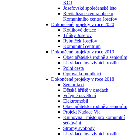
KCJ
Josefovské společenské léto
Revitalizace centra obce u
Komunitního centra Josefov
Dokončené projekty v roce 2020
Kotlíkové dotace
Tůňky Josefov
Rybníček Josefov
Komunitní centrum
Dokončené projekty v roce 2019
Obec přátelská rodině a seniorům
Likvidace invazivních rostlin
Polní cesta
Oprava komunikací
Dokončené projekty v roce 2018
Senior taxi
Dětská hřiště v osadách
Veřejné osvětlení
Elektromobil
Obec přátelská rodině a seniorům
Projekt Nadace Via
Knihovna - místo pro komunitní
setkávání
Stromy svobody
Likvidace invazivních rostlin