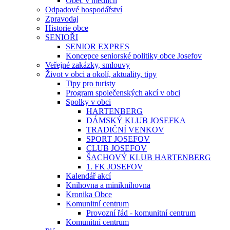
Obec v médiích
Odpadové hospodářství
Zpravodaj
Historie obce
SENIOŘI
SENIOR EXPRES
Koncepce seniorské politiky obce Josefov
Veřejné zakázky, smlouvy
Život v obci a okolí, aktuality, tipy
Tipy pro turisty
Program společenských akcí v obci
Spolky v obci
HARTENBERG
DÁMSKÝ KLUB JOSEFKA
TRADIČNÍ VENKOV
SPORT JOSEFOV
CLUB JOSEFOV
ŠACHOVÝ KLUB HARTENBERG
1. FK JOSEFOV
Kalendář akcí
Knihovna a miniknihovna
Kronika Obce
Komunitní centrum
Provozní řád - komunitní centrum
Komunitní centrum