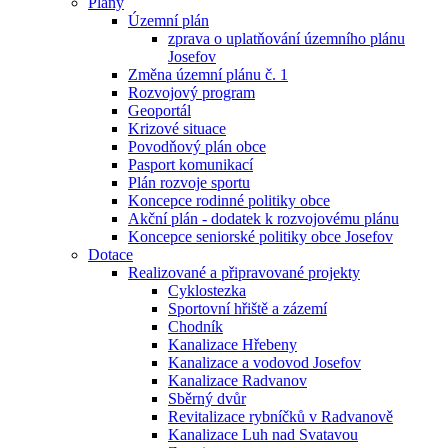
Plány
Územní plán
zprava o uplatňování územního plánu
Josefov
Změna územní plánu č. 1
Rozvojový program
Geoportál
Krizové situace
Povodňový plán obce
Pasport komunikací
Plán rozvoje sportu
Koncepce rodinné politiky obce
Akční plán - dodatek k rozvojovému plánu
Koncepce seniorské politiky obce Josefov
Dotace
Realizované a připravované projekty
Cyklostezka
Sportovní hřiště a zázemí
Chodník
Kanalizace Hřebeny
Kanalizace a vodovod Josefov
Kanalizace Radvanov
Sběrný dvůr
Revitalizace rybníčků v Radvanově
Kanalizace Luh nad Svatavou