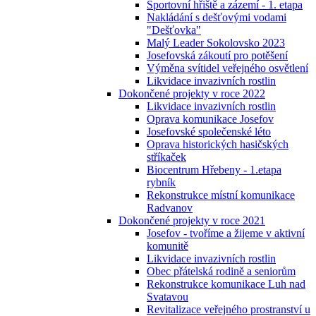
Sportovní hřiště a zázemí - 1. etapa
Nakládání s dešťovými vodami
"Dešťovka"
Malý Leader Sokolovsko 2023
Josefovská zákoutí pro potěšení
Výměna svítidel veřejného osvětlení
Likvidace invazivních rostlin
Dokončené projekty v roce 2022
Likvidace invazivních rostlin
Oprava komunikace Josefov
Josefovské společenské léto
Oprava historických hasičských
stříkaček
Biocentrum Hřebeny - 1.etapa
rybník
Rekonstrukce místní komunikace
Radvanov
Dokončené projekty v roce 2021
Josefov - tvoříme a žijeme v aktivní
komunitě
Likvidace invazivních rostlin
Obec přátelská rodině a seniorům
Rekonstrukce komunikace Luh nad
Svatavou
Revitalizace veřejného prostranství u