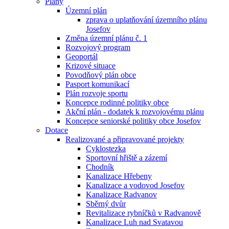
Plány
Územní plán
zprava o uplatňování územního plánu
Josefov
Změna územní plánu č. 1
Rozvojový program
Geoportál
Krizové situace
Povodňový plán obce
Pasport komunikací
Plán rozvoje sportu
Koncepce rodinné politiky obce
Akční plán - dodatek k rozvojovému plánu
Koncepce seniorské politiky obce Josefov
Dotace
Realizované a připravované projekty
Cyklostezka
Sportovní hřiště a zázemí
Chodník
Kanalizace Hřebeny
Kanalizace a vodovod Josefov
Kanalizace Radvanov
Sběrný dvůr
Revitalizace rybníčků v Radvanově
Kanalizace Luh nad Svatavou