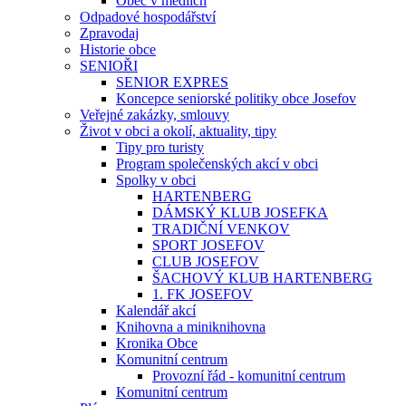
Obec v médiích
Odpadové hospodářství
Zpravodaj
Historie obce
SENIOŘI
SENIOR EXPRES
Koncepce seniorské politiky obce Josefov
Veřejné zakázky, smlouvy
Život v obci a okolí, aktuality, tipy
Tipy pro turisty
Program společenských akcí v obci
Spolky v obci
HARTENBERG
DÁMSKÝ KLUB JOSEFKA
TRADIČNÍ VENKOV
SPORT JOSEFOV
CLUB JOSEFOV
ŠACHOVÝ KLUB HARTENBERG
1. FK JOSEFOV
Kalendář akcí
Knihovna a miniknihovna
Kronika Obce
Komunitní centrum
Provozní řád - komunitní centrum
Komunitní centrum