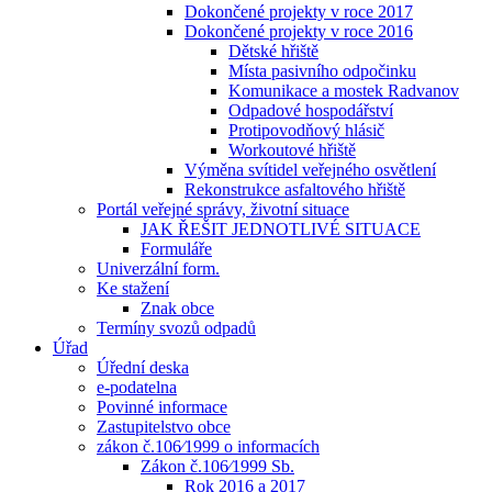
Dokončené projekty v roce 2017
Dokončené projekty v roce 2016
Dětské hřiště
Místa pasivního odpočinku
Komunikace a mostek Radvanov
Odpadové hospodářství
Protipovodňový hlásič
Workoutové hřiště
Výměna svítidel veřejného osvětlení
Rekonstrukce asfaltového hřiště
Portál veřejné správy, životní situace
JAK ŘEŠIT JEDNOTLIVÉ SITUACE
Formuláře
Univerzální form.
Ke stažení
Znak obce
Termíny svozů odpadů
Úřad
Úřední deska
e-podatelna
Povinné informace
Zastupitelstvo obce
zákon č.106⁄1999 o informacích
Zákon č.106⁄1999 Sb.
Rok 2016 a 2017