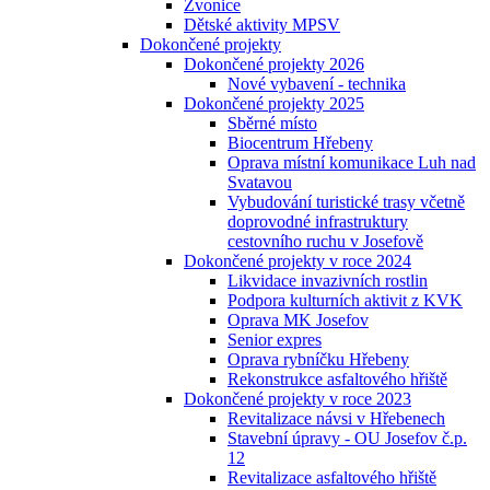
Zvonice
Dětské aktivity MPSV
Dokončené projekty
Dokončené projekty 2026
Nové vybavení - technika
Dokončené projekty 2025
Sběrné místo
Biocentrum Hřebeny
Oprava místní komunikace Luh nad
Svatavou
Vybudování turistické trasy včetně
doprovodné infrastruktury
cestovního ruchu v Josefově
Dokončené projekty v roce 2024
Likvidace invazivních rostlin
Podpora kulturních aktivit z KVK
Oprava MK Josefov
Senior expres
Oprava rybníčku Hřebeny
Rekonstrukce asfaltového hřiště
Dokončené projekty v roce 2023
Revitalizace návsi v Hřebenech
Stavební úpravy - OU Josefov č.p.
12
Revitalizace asfaltového hřiště