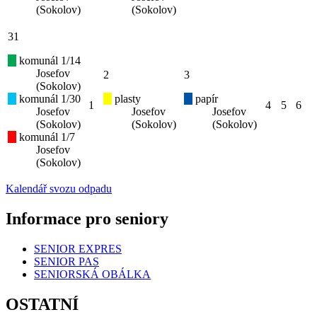
(Sokolov)
(Sokolov)
31
komunál 1/14
Josefov
2
3
(Sokolov)
komunál 1/30
plasty
papír
1
4
5
6
Josefov
Josefov
Josefov
(Sokolov)
(Sokolov)
(Sokolov)
komunál 1/7
Josefov
(Sokolov)
Kalendář svozu odpadu
Informace pro seniory
SENIOR EXPRES
SENIOR PAS
SENIORSKÁ OBÁLKA
OSTATNÍ