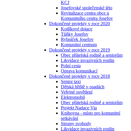
KCJ
Josefovské společenské léto
Revitalizace centra obce u
Komunitního centra Josefov
Dokončené projekty v roce 2020
Kotlíkové dotace
Tůňky Josefov
Rybníček Josefov
Komunitní centrum
Dokončené projekty v roce 2019
Obec přátelská rodině a seniorům
Likvidace invazivních rostlin
Polní cesta
Oprava komunikací
Dokončené projekty v roce 2018
Senior taxi
Dětská hřiště v osadách
Veřejné osvětlení
Elektromobil
Obec přátelská rodině a seniorům
Projekt Nadace Via
Knihovna - místo pro komunitní
setkávání
Stromy svobody
Likvidace invazivních rostlin