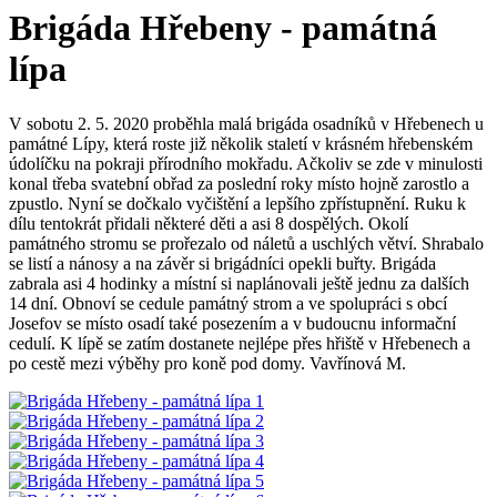
Brigáda Hřebeny - památná
lípa
V sobotu 2. 5. 2020 proběhla malá brigáda osadníků v Hřebenech u
památné Lípy, která roste již několik staletí v krásném hřebenském
údolíčku na pokraji přírodního mokřadu. Ačkoliv se zde v minulosti
konal třeba svatební obřad za poslední roky místo hojně zarostlo a
zpustlo. Nyní se dočkalo vyčištění a lepšího zpřístupnění. Ruku k
dílu tentokrát přidali některé děti a asi 8 dospělých. Okolí
památného stromu se prořezalo od náletů a uschlých větví. Shrabalo
se listí a nánosy a na závěr si brigádníci opekli buřty. Brigáda
zabrala asi 4 hodinky a místní si naplánovali ještě jednu za dalších
14 dní. Obnoví se cedule památný strom a ve spolupráci s obcí
Josefov se místo osadí také posezením a v budoucnu informační
cedulí. K lípě se zatím dostanete nejlépe přes hřiště v Hřebenech a
po cestě mezi výběhy pro koně pod domy. Vavřínová M.