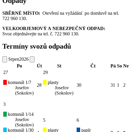
Odpady
SBĚRNÉ MÍSTO:
Otevření na vyžádání po domluvě na tel.
722 960 130.
VELKOOBJEMOVÝ A NEBEZPEČNÝ ODPAD:
Svoz objednávejte na tel. č. 722 960 130.
Termíny svozů odpadů
Srpen
2026
Po
Út
St
Čt
Pá
So
Ne
27
29
komunál 1/7
plasty
28
30
31
1
2
Josefov
Josefov
(Sokolov)
(Sokolov)
3
komunál 1/14
Josefov
5
6
(Sokolov)
komunál 1/30
plasty
papír