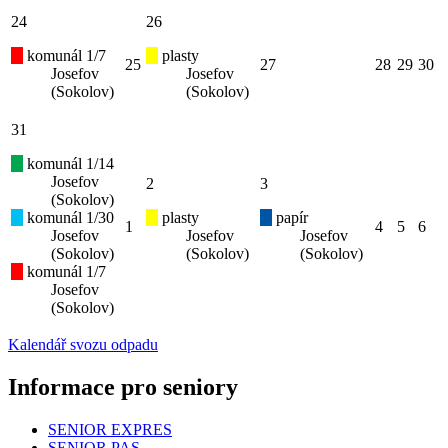
24
26
komunál 1/7
plasty
25
27
28
29
30
Josefov
Josefov
(Sokolov)
(Sokolov)
31
komunál 1/14
Josefov
2
3
(Sokolov)
komunál 1/30
plasty
papír
1
4
5
6
Josefov
Josefov
Josefov
(Sokolov)
(Sokolov)
(Sokolov)
komunál 1/7
Josefov
(Sokolov)
Kalendář svozu odpadu
Informace pro seniory
SENIOR EXPRES
SENIOR PAS