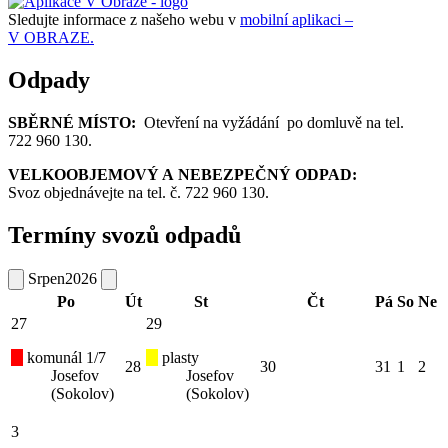
Sledujte informace z našeho webu v
mobilní aplikaci –
V OBRAZE.
Odpady
SBĚRNÉ MÍSTO:
Otevření na vyžádání po domluvě na tel.
722 960 130.
VELKOOBJEMOVÝ A NEBEZPEČNÝ ODPAD:
Svoz objednávejte na tel. č. 722 960 130.
Termíny svozů odpadů
Srpen
2026
Po
Út
St
Čt
Pá
So
Ne
27
29
komunál 1/7
plasty
28
30
31
1
2
Josefov
Josefov
(Sokolov)
(Sokolov)
3