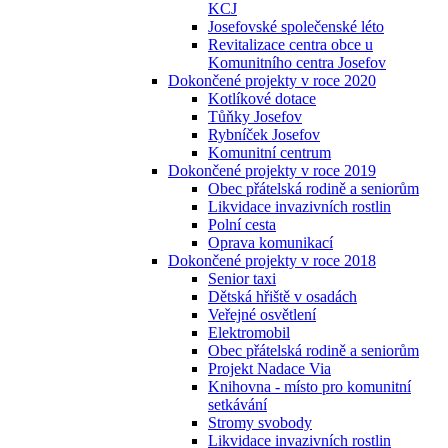
KCJ
Josefovské společenské léto
Revitalizace centra obce u
Komunitního centra Josefov
Dokončené projekty v roce 2020
Kotlíkové dotace
Tůňky Josefov
Rybníček Josefov
Komunitní centrum
Dokončené projekty v roce 2019
Obec přátelská rodině a seniorům
Likvidace invazivních rostlin
Polní cesta
Oprava komunikací
Dokončené projekty v roce 2018
Senior taxi
Dětská hřiště v osadách
Veřejné osvětlení
Elektromobil
Obec přátelská rodině a seniorům
Projekt Nadace Via
Knihovna - místo pro komunitní
setkávání
Stromy svobody
Likvidace invazivních rostlin