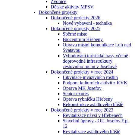
Zvonice
Dětské aktivity MPSV
Dokončené projekty
Dokončené projekty 2026
Nové vybavení - technika
Dokončené projekty 2025
Sběrné místo
Biocentrum Hřebeny
Oprava místní komunikace Luh nad
Svatavou
Vybudování turistické trasy včetně
doprovodné infrastruktury
cestovního ruchu v Josefově
Dokončené projekty v roce 2024
Likvidace invazivních rostlin
Podpora kulturních aktivit z KVK
Oprava MK Josefov
Senior expres
Oprava rybníčku Hřebeny
Rekonstrukce asfaltového hřiště
Dokončené projekty v roce 2023
Revitalizace návsi v Hřebenech
Stavební úpravy - OU Josefov č.p.
12
Revitalizace asfaltového hřiště