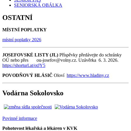
SENIORSKÁ OBÁLKA
OSTATNÍ
MÍSTNÍ POPLATKY
místní poplatky 2026
JOSEFOVSKÉ LISTY (JL)
Příspěvky předávejte do schránky
OÚ nebo přes ou-josefov@volny.cz. Uzávěrka 6. 3. 2026.
https://shorturl.at/otJY5
POVODŇOVÝ HLÁSIČ
Oloví
https://www.hladiny.cz
Vodárna Sokolovsko
Povinné informace
Pohotovost lékařská a lékáren v KVK