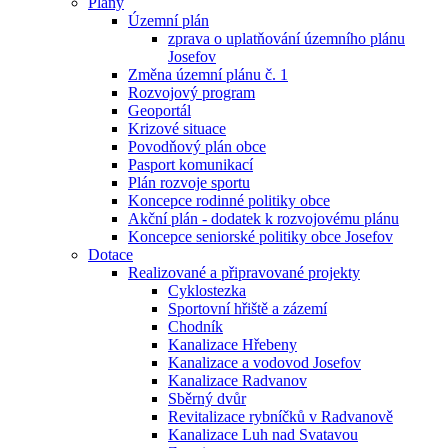
Plány
Územní plán
zprava o uplatňování územního plánu
Josefov
Změna územní plánu č. 1
Rozvojový program
Geoportál
Krizové situace
Povodňový plán obce
Pasport komunikací
Plán rozvoje sportu
Koncepce rodinné politiky obce
Akční plán - dodatek k rozvojovému plánu
Koncepce seniorské politiky obce Josefov
Dotace
Realizované a připravované projekty
Cyklostezka
Sportovní hřiště a zázemí
Chodník
Kanalizace Hřebeny
Kanalizace a vodovod Josefov
Kanalizace Radvanov
Sběrný dvůr
Revitalizace rybníčků v Radvanově
Kanalizace Luh nad Svatavou