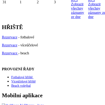
31
1
2
3
Zobrazit
Zobrazit
všechny
všechny
záznamy
záznamy z
ze dne
dne
HŘIŠTĚ
Rezervace
- fotbalové
Rezervace
- víceúčelové
Rezervace
- beach
PROVOZNÍ ŘÁDY
Fotbalové hřiště
Víceúčelové hřiště
Beach volejbal
Mobilní aplikace