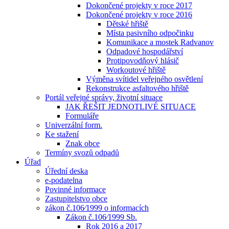
Dokončené projekty v roce 2017
Dokončené projekty v roce 2016
Dětské hřiště
Místa pasivního odpočinku
Komunikace a mostek Radvanov
Odpadové hospodářství
Protipovodňový hlásič
Workoutové hřiště
Výměna svítidel veřejného osvětlení
Rekonstrukce asfaltového hřiště
Portál veřejné správy, životní situace
JAK ŘEŠIT JEDNOTLIVÉ SITUACE
Formuláře
Univerzální form.
Ke stažení
Znak obce
Termíny svozů odpadů
Úřad
Úřední deska
e-podatelna
Povinné informace
Zastupitelstvo obce
zákon č.106⁄1999 o informacích
Zákon č.106⁄1999 Sb.
Rok 2016 a 2017