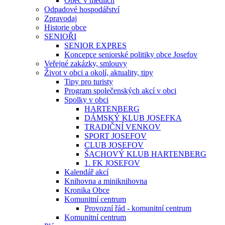
Obec v médiích
Odpadové hospodářství
Zpravodaj
Historie obce
SENIOŘI
SENIOR EXPRES
Koncepce seniorské politiky obce Josefov
Veřejné zakázky, smlouvy
Život v obci a okolí, aktuality, tipy
Tipy pro turisty
Program společenských akcí v obci
Spolky v obci
HARTENBERG
DÁMSKÝ KLUB JOSEFKA
TRADIČNÍ VENKOV
SPORT JOSEFOV
CLUB JOSEFOV
ŠACHOVÝ KLUB HARTENBERG
1. FK JOSEFOV
Kalendář akcí
Knihovna a miniknihovna
Kronika Obce
Komunitní centrum
Provozní řád - komunitní centrum
Komunitní centrum