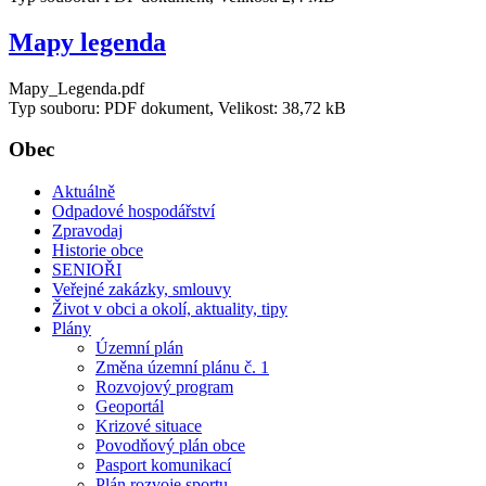
Mapy legenda
Mapy_Legenda.pdf
Typ souboru: PDF dokument, Velikost: 38,72 kB
Obec
Aktuálně
Odpadové hospodářství
Zpravodaj
Historie obce
SENIOŘI
Veřejné zakázky, smlouvy
Život v obci a okolí, aktuality, tipy
Plány
Územní plán
Změna územní plánu č. 1
Rozvojový program
Geoportál
Krizové situace
Povodňový plán obce
Pasport komunikací
Plán rozvoje sportu