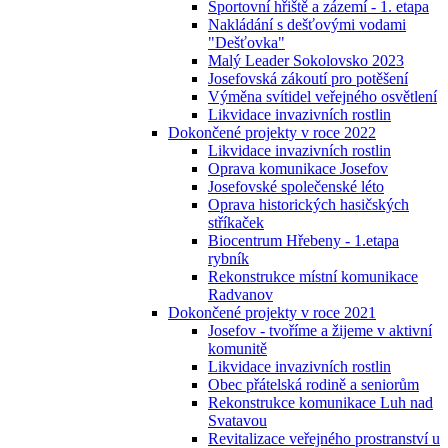
Sportovní hřiště a zázemí - 1. etapa
Nakládání s dešťovými vodami
"Dešťovka"
Malý Leader Sokolovsko 2023
Josefovská zákoutí pro potěšení
Výměna svítidel veřejného osvětlení
Likvidace invazivních rostlin
Dokončené projekty v roce 2022
Likvidace invazivních rostlin
Oprava komunikace Josefov
Josefovské společenské léto
Oprava historických hasičských
stříkaček
Biocentrum Hřebeny - 1.etapa
rybník
Rekonstrukce místní komunikace
Radvanov
Dokončené projekty v roce 2021
Josefov - tvoříme a žijeme v aktivní
komunitě
Likvidace invazivních rostlin
Obec přátelská rodině a seniorům
Rekonstrukce komunikace Luh nad
Svatavou
Revitalizace veřejného prostranství u