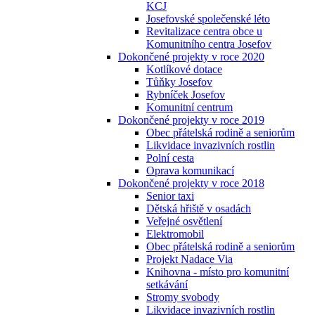
KCJ
Josefovské společenské léto
Revitalizace centra obce u
Komunitního centra Josefov
Dokončené projekty v roce 2020
Kotlíkové dotace
Tůňky Josefov
Rybníček Josefov
Komunitní centrum
Dokončené projekty v roce 2019
Obec přátelská rodině a seniorům
Likvidace invazivních rostlin
Polní cesta
Oprava komunikací
Dokončené projekty v roce 2018
Senior taxi
Dětská hřiště v osadách
Veřejné osvětlení
Elektromobil
Obec přátelská rodině a seniorům
Projekt Nadace Via
Knihovna - místo pro komunitní
setkávání
Stromy svobody
Likvidace invazivních rostlin