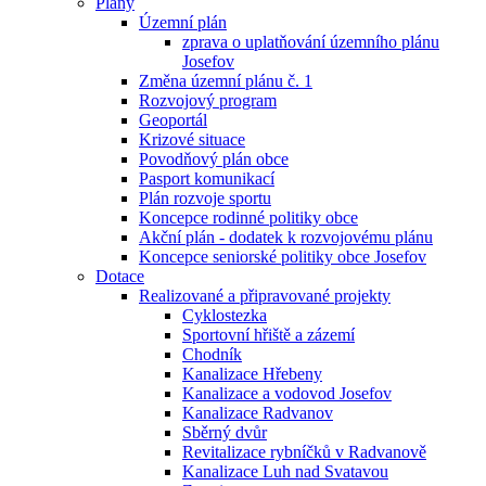
Plány
Územní plán
zprava o uplatňování územního plánu
Josefov
Změna územní plánu č. 1
Rozvojový program
Geoportál
Krizové situace
Povodňový plán obce
Pasport komunikací
Plán rozvoje sportu
Koncepce rodinné politiky obce
Akční plán - dodatek k rozvojovému plánu
Koncepce seniorské politiky obce Josefov
Dotace
Realizované a připravované projekty
Cyklostezka
Sportovní hřiště a zázemí
Chodník
Kanalizace Hřebeny
Kanalizace a vodovod Josefov
Kanalizace Radvanov
Sběrný dvůr
Revitalizace rybníčků v Radvanově
Kanalizace Luh nad Svatavou