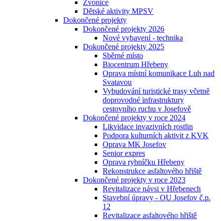
Zvonice
Dětské aktivity MPSV
Dokončené projekty
Dokončené projekty 2026
Nové vybavení - technika
Dokončené projekty 2025
Sběrné místo
Biocentrum Hřebeny
Oprava místní komunikace Luh nad
Svatavou
Vybudování turistické trasy včetně
doprovodné infrastruktury
cestovního ruchu v Josefově
Dokončené projekty v roce 2024
Likvidace invazivních rostlin
Podpora kulturních aktivit z KVK
Oprava MK Josefov
Senior expres
Oprava rybníčku Hřebeny
Rekonstrukce asfaltového hřiště
Dokončené projekty v roce 2023
Revitalizace návsi v Hřebenech
Stavební úpravy - OU Josefov č.p.
12
Revitalizace asfaltového hřiště