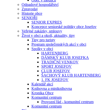
Obec v médiích
Odpadové hospodářství
Zpravodaj
Historie obce
SENIOŘI
SENIOR EXPRES
Koncepce seniorské politiky obce Josefov
Veřejné zakázky, smlouvy
Život v obci a okolí, aktuality, tipy
Tipy pro turisty
Program společenských akcí v obci
Spolky v obci
HARTENBERG
DÁMSKÝ KLUB JOSEFKA
TRADIČNÍ VENKOV
SPORT JOSEFOV
CLUB JOSEFOV
ŠACHOVÝ KLUB HARTENBERG
1. FK JOSEFOV
Kalendář akcí
Knihovna a miniknihovna
Kronika Obce
Komunitní centrum
Provozní řád - komunitní centrum
Komunitní centrum