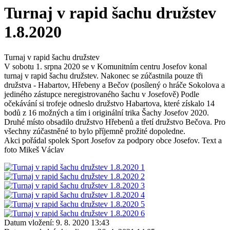
Turnaj v rapid šachu družstev
1.8.2020
Turnaj v rapid šachu družstev
V sobotu 1. srpna 2020 se v Komunitním centru Josefov konal
turnaj v rapid šachu družstev. Nakonec se zúčastnila pouze tři
družstva - Habartov, Hřebeny a Bečov (posílený o hráče Sokolova a
jediného zástupce neregistrovaného šachu v Josefově) Podle
očekávání si trofeje odneslo družstvo Habartova, které získalo 14
bodů z 16 možných a tím i originální trika Šachy Josefov 2020.
Druhé místo obsadilo družstvo Hřebenů a třetí družstvo Bečova. Pro
všechny zúčastněné to bylo příjemně prožité dopoledne.
Akci pořádal spolek Sport Josefov za podpory obce Josefov. Text a
foto Mikeš Václav
Datum vložení:
9. 8. 2020 13:43