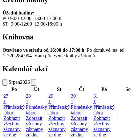
Úřední hodiny:
PO 9:00-12:00 13:00-17:00 h
ST 9:00-12:00 13:00-16:00 h
Knihovna
Otevřeno ve středu od 16:00 do 17:00 h
. Po domluvě na tel.
č. 720 284 094 Vám přineseme knihy až domů.
Kalendář akcí
Srpen
2026
Po
Út
St
Čt
Pá
So
27
28
29
30
31
1
1
1
1
1
Příměstský
Příměstský
Příměstský
Příměstský
Příměstský
tábor
tábor
tábor
tábor
tábor
1
Zobrazit
Zobrazit
Zobrazit
Zobrazit
Zobrazit
všechny
všechny
všechny
všechny
všechny
záznamy
záznamy
záznamy
záznamy
záznamy
ze dne
ze dne
ze dne
ze dne
ze dne