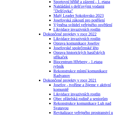
Sportovní hřiště a zázemí - 1. etapa
Nakládání s dešťovými vodami
"Dešťovka"
Malý Leader Sokolovsko 2023
Josefovská zákoutí pro potěšení
Výměna svítidel veřejného osvětlení
Likvidace invazivních rostlin
Dokončené projekty v roce 2022
Likvidace invazivních rostlin
Oprava komunikace Josefov
Josefovské společenské léto
Oprava historických hasičských
stříkaček
Biocentrum Hřebeny - 1.etapa
rybník
Rekonstrukce místní komunikace
Radvanov
Dokončené projekty v roce 2021
Josefov - tvoříme a žijeme v aktivní
komunitě
Likvidace invazivních rostlin
Obec přátelská rodině a seniorům
Rekonstrukce komunikace Luh nad
Svatavou
Revitalizace veřejného prostranství u