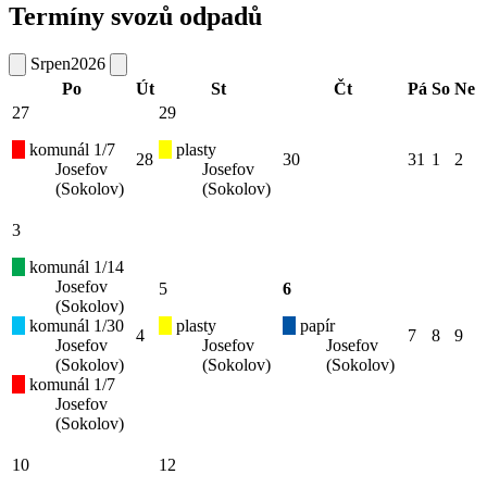
Termíny svozů odpadů
Srpen
2026
Po
Út
St
Čt
Pá
So
Ne
27
29
komunál 1/7
plasty
28
30
31
1
2
Josefov
Josefov
(Sokolov)
(Sokolov)
3
komunál 1/14
Josefov
5
6
(Sokolov)
komunál 1/30
plasty
papír
4
7
8
9
Josefov
Josefov
Josefov
(Sokolov)
(Sokolov)
(Sokolov)
komunál 1/7
Josefov
(Sokolov)
10
12