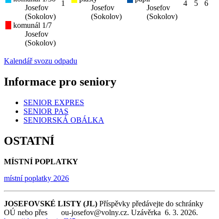
1
4
5
6
Josefov
Josefov
Josefov
(Sokolov)
(Sokolov)
(Sokolov)
komunál 1/7
Josefov
(Sokolov)
Kalendář svozu odpadu
Informace pro seniory
SENIOR EXPRES
SENIOR PAS
SENIORSKÁ OBÁLKA
OSTATNÍ
MÍSTNÍ POPLATKY
místní poplatky 2026
JOSEFOVSKÉ LISTY (JL)
Příspěvky předávejte do schránky
OÚ nebo přes ou-josefov@volny.cz. Uzávěrka 6. 3. 2026.