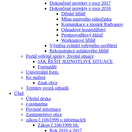
Dokončené projekty v roce 2017
Dokončené projekty v roce 2016
Dětské hřiště
Místa pasivního odpočinku
Komunikace a mostek Radvanov
Odpadové hospodářství
Protipovodňový hlásič
Workoutové hřiště
Výměna svítidel veřejného osvětlení
Rekonstrukce asfaltového hřiště
Portál veřejné správy, životní situace
JAK ŘEŠIT JEDNOTLIVÉ SITUACE
Formuláře
Univerzální form.
Ke stažení
Znak obce
Termíny svozů odpadů
Úřad
Úřední deska
e-podatelna
Povinné informace
Zastupitelstvo obce
zákon č.106⁄1999 o informacích
Zákon č.106⁄1999 Sb.
Rok 2016 a 2017