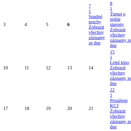
8
7
1
1
Turnaj o
Snadné
pohár
prachy
3
4
5
6
starosty
Zobrazit
Zobrazit
všechny
všechny
záznamy
záznamy z
ze dne
dne
15
1
Letní kino
10
11
12
13
14
Zobrazit
všechny
záznamy z
dne
22
1
Pronájem
KCJ
17
18
19
20
21
Zobrazit
všechny
záznamy z
dne