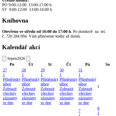
Úřední hodiny:
PO 9:00-12:00 13:00-17:00 h
ST 9:00-12:00 13:00-16:00 h
Knihovna
Otevřeno ve středu od 16:00 do 17:00 h
. Po domluvě na tel.
č. 720 284 094 Vám přineseme knihy až domů.
Kalendář akcí
Srpen
2026
Po
Út
St
Čt
Pá
So
27
28
29
30
31
1
1
1
1
1
Příměstský
Příměstský
Příměstský
Příměstský
Příměstský
tábor
tábor
tábor
tábor
tábor
1
Zobrazit
Zobrazit
Zobrazit
Zobrazit
Zobrazit
všechny
všechny
všechny
všechny
všechny
záznamy
záznamy
záznamy
záznamy
záznamy
ze dne
ze dne
ze dne
ze dne
ze dne
8
7
1
1