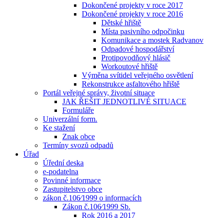
Dokončené projekty v roce 2017
Dokončené projekty v roce 2016
Dětské hřiště
Místa pasivního odpočinku
Komunikace a mostek Radvanov
Odpadové hospodářství
Protipovodňový hlásič
Workoutové hřiště
Výměna svítidel veřejného osvětlení
Rekonstrukce asfaltového hřiště
Portál veřejné správy, životní situace
JAK ŘEŠIT JEDNOTLIVÉ SITUACE
Formuláře
Univerzální form.
Ke stažení
Znak obce
Termíny svozů odpadů
Úřad
Úřední deska
e-podatelna
Povinné informace
Zastupitelstvo obce
zákon č.106⁄1999 o informacích
Zákon č.106⁄1999 Sb.
Rok 2016 a 2017