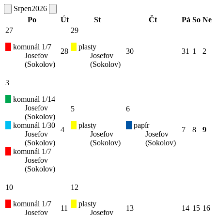
Srpen
2026
Po
Út
St
Čt
Pá
So
Ne
27
29
komunál 1/7
plasty
28
30
31
1
2
Josefov
Josefov
(Sokolov)
(Sokolov)
3
komunál 1/14
Josefov
5
6
(Sokolov)
komunál 1/30
plasty
papír
4
7
8
9
Josefov
Josefov
Josefov
(Sokolov)
(Sokolov)
(Sokolov)
komunál 1/7
Josefov
(Sokolov)
10
12
komunál 1/7
plasty
11
13
14
15
16
Josefov
Josefov