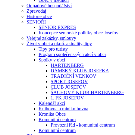
Obec v médiích
Odpadové hospodářství
Zpravodaj
Historie obce
SENIOŘI
SENIOR EXPRES
Koncepce seniorské politiky obce Josefov
Veřejné zakázky, smlouvy
Život v obci a okolí, aktuality, tipy
Tipy pro turisty
Program společenských akcí v obci
Spolky v obci
HARTENBERG
DÁMSKÝ KLUB JOSEFKA
TRADIČNÍ VENKOV
SPORT JOSEFOV
CLUB JOSEFOV
ŠACHOVÝ KLUB HARTENBERG
1. FK JOSEFOV
Kalendář akcí
Knihovna a miniknihovna
Kronika Obce
Komunitní centrum
Provozní řád - komunitní centrum
Komunitní centrum