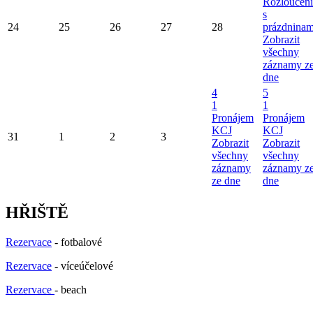
Rozloučení
s
24
25
26
27
28
prázdninam
Zobrazit
všechny
záznamy z
dne
4
5
1
1
Pronájem
Pronájem
KCJ
KCJ
31
1
2
3
Zobrazit
Zobrazit
všechny
všechny
záznamy
záznamy z
ze dne
dne
HŘIŠTĚ
Rezervace
- fotbalové
Rezervace
- víceúčelové
Rezervace
- beach