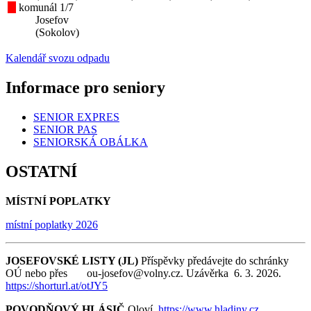
komunál 1/7
Josefov
(Sokolov)
Kalendář svozu odpadu
Informace pro seniory
SENIOR EXPRES
SENIOR PAS
SENIORSKÁ OBÁLKA
OSTATNÍ
MÍSTNÍ POPLATKY
místní poplatky 2026
JOSEFOVSKÉ LISTY (JL)
Příspěvky předávejte do schránky
OÚ nebo přes ou-josefov@volny.cz. Uzávěrka 6. 3. 2026.
https://shorturl.at/otJY5
POVODŇOVÝ HLÁSIČ
Oloví
https://www.hladiny.cz