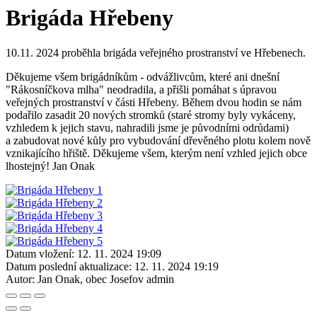
Brigáda Hřebeny
10.11. 2024 proběhla brigáda veřejného prostranství ve Hřebenech.
Děkujeme všem brigádníkům - odvážlivcům, které ani dnešní
"Rákosníčkova mlha" neodradila, a přišli pomáhat s úpravou
veřejných prostranství v části Hřebeny. Během dvou hodin se nám
podařilo zasadit 20 nových stromků (staré stromy byly vykáceny,
vzhledem k jejich stavu, nahradili jsme je původními odrůdami)
a zabudovat nové kůly pro vybudování dřevěného plotu kolem nově
vznikajícího hřiště. Děkujeme všem, kterým není vzhled jejich obce
lhostejný! Jan Onak
Datum vložení:
12. 11. 2024 19:09
Datum poslední aktualizace:
12. 11. 2024 19:19
Autor:
Jan Onak, obec Josefov admin