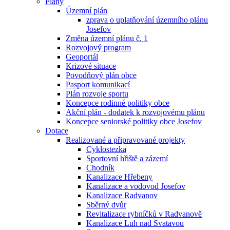
Plány
Územní plán
zprava o uplatňování územního plánu
Josefov
Změna územní plánu č. 1
Rozvojový program
Geoportál
Krizové situace
Povodňový plán obce
Pasport komunikací
Plán rozvoje sportu
Koncepce rodinné politiky obce
Akční plán - dodatek k rozvojovému plánu
Koncepce seniorské politiky obce Josefov
Dotace
Realizované a připravované projekty
Cyklostezka
Sportovní hřiště a zázemí
Chodník
Kanalizace Hřebeny
Kanalizace a vodovod Josefov
Kanalizace Radvanov
Sběrný dvůr
Revitalizace rybníčků v Radvanově
Kanalizace Luh nad Svatavou