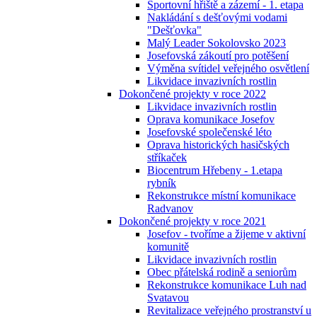
Sportovní hřiště a zázemí - 1. etapa
Nakládání s dešťovými vodami
"Dešťovka"
Malý Leader Sokolovsko 2023
Josefovská zákoutí pro potěšení
Výměna svítidel veřejného osvětlení
Likvidace invazivních rostlin
Dokončené projekty v roce 2022
Likvidace invazivních rostlin
Oprava komunikace Josefov
Josefovské společenské léto
Oprava historických hasičských
stříkaček
Biocentrum Hřebeny - 1.etapa
rybník
Rekonstrukce místní komunikace
Radvanov
Dokončené projekty v roce 2021
Josefov - tvoříme a žijeme v aktivní
komunitě
Likvidace invazivních rostlin
Obec přátelská rodině a seniorům
Rekonstrukce komunikace Luh nad
Svatavou
Revitalizace veřejného prostranství u