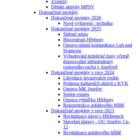
Zvonice
Dětské aktivity MPSV
Dokončené projekty
Dokončené projekty 2026
Nové vybavení - technika
Dokončené projekty 2025
Sběrné místo
Biocentrum Hřebeny
Oprava místní komunikace Luh nad
Svatavou
Vybudování turistické trasy včetně
doprovodné infrastruktury
cestovního ruchu v Josefově
Dokončené projekty v roce 2024
Likvidace invazivních rostlin
Podpora kulturních aktivit z KVK
Oprava MK Josefov
Senior expres
Oprava rybníčku Hřebeny
Rekonstrukce asfaltového hřiště
Dokončené projekty v roce 2023
Revitalizace návsi v Hřebenech
Stavební úpravy - OU Josefov č.p.
12
Revitalizace asfaltového hřiště