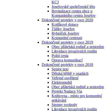
KCJ
Josefovské společenské léto
Revitalizace centra obce u
Komunitního centra Josefov
Dokončené projekty v roce 2020
Kotlíkové dotace
Tůňky Josefov
Rybníček Josefov
Komunitní centrum
Dokončené projekty v roce 2019
Obec přátelská rodině a seniorům
Likvidace invazivních rostlin
Polní cesta
Oprava komunikací
Dokončené projekty v roce 2018
Senior taxi
Dětská hřiště v osadách
Veřejné osvětlení
Elektromobil
Obec přátelská rodině a seniorům
Projekt Nadace Via
Knihovna - místo pro komunitní
setkávání
Stromy svobody
Likvidace invazivních rostlin