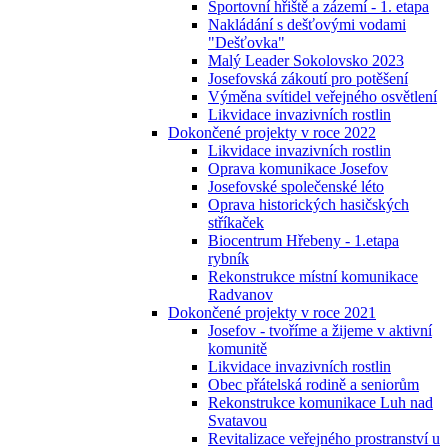
Sportovní hřiště a zázemí - 1. etapa
Nakládání s dešťovými vodami
"Dešťovka"
Malý Leader Sokolovsko 2023
Josefovská zákoutí pro potěšení
Výměna svítidel veřejného osvětlení
Likvidace invazivních rostlin
Dokončené projekty v roce 2022
Likvidace invazivních rostlin
Oprava komunikace Josefov
Josefovské společenské léto
Oprava historických hasičských
stříkaček
Biocentrum Hřebeny - 1.etapa
rybník
Rekonstrukce místní komunikace
Radvanov
Dokončené projekty v roce 2021
Josefov - tvoříme a žijeme v aktivní
komunitě
Likvidace invazivních rostlin
Obec přátelská rodině a seniorům
Rekonstrukce komunikace Luh nad
Svatavou
Revitalizace veřejného prostranství u