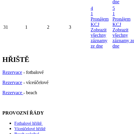
dne
4
5
1
1
Pronájem
Pronájem
KCJ
KCJ
31
1
2
3
Zobrazit
Zobrazit
všechny
všechny
záznamy
záznamy z
ze dne
dne
HŘIŠTĚ
Rezervace
- fotbalové
Rezervace
- víceúčelové
Rezervace
- beach
PROVOZNÍ ŘÁDY
Fotbalové hřiště
Víceúčelové hřiště