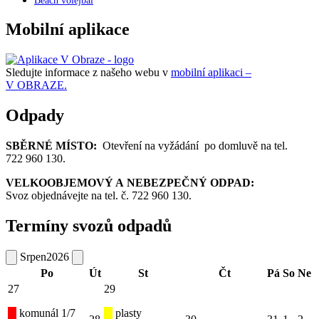
Beach volejbal
Mobilní aplikace
Sledujte informace z našeho webu v
mobilní aplikaci –
V OBRAZE.
Odpady
SBĚRNÉ MÍSTO:
Otevření na vyžádání po domluvě na tel.
722 960 130.
VELKOOBJEMOVÝ A NEBEZPEČNÝ ODPAD:
Svoz objednávejte na tel. č. 722 960 130.
Termíny svozů odpadů
Srpen
2026
Po
Út
St
Čt
Pá
So
Ne
27
29
komunál 1/7
plasty