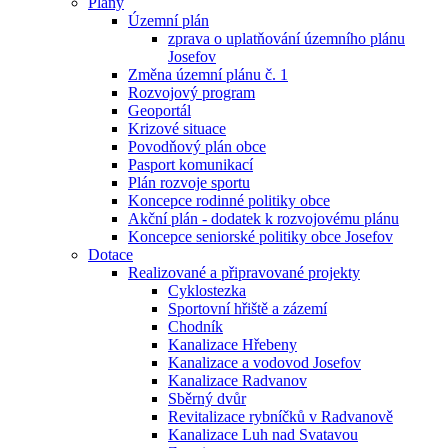
Plány
Územní plán
zprava o uplatňování územního plánu
Josefov
Změna územní plánu č. 1
Rozvojový program
Geoportál
Krizové situace
Povodňový plán obce
Pasport komunikací
Plán rozvoje sportu
Koncepce rodinné politiky obce
Akční plán - dodatek k rozvojovému plánu
Koncepce seniorské politiky obce Josefov
Dotace
Realizované a připravované projekty
Cyklostezka
Sportovní hřiště a zázemí
Chodník
Kanalizace Hřebeny
Kanalizace a vodovod Josefov
Kanalizace Radvanov
Sběrný dvůr
Revitalizace rybníčků v Radvanově
Kanalizace Luh nad Svatavou