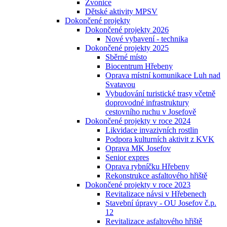
Zvonice
Dětské aktivity MPSV
Dokončené projekty
Dokončené projekty 2026
Nové vybavení - technika
Dokončené projekty 2025
Sběrné místo
Biocentrum Hřebeny
Oprava místní komunikace Luh nad
Svatavou
Vybudování turistické trasy včetně
doprovodné infrastruktury
cestovního ruchu v Josefově
Dokončené projekty v roce 2024
Likvidace invazivních rostlin
Podpora kulturních aktivit z KVK
Oprava MK Josefov
Senior expres
Oprava rybníčku Hřebeny
Rekonstrukce asfaltového hřiště
Dokončené projekty v roce 2023
Revitalizace návsi v Hřebenech
Stavební úpravy - OU Josefov č.p.
12
Revitalizace asfaltového hřiště