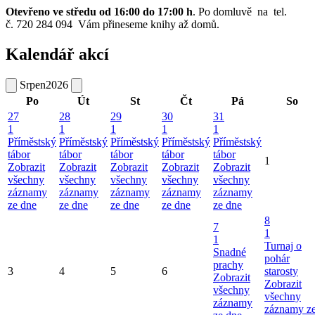
Otevřeno ve středu od 16:00 do 17:00 h
. Po domluvě na tel.
č. 720 284 094 Vám přineseme knihy až domů.
Kalendář akcí
Srpen
2026
Po
Út
St
Čt
Pá
So
27
28
29
30
31
1
1
1
1
1
Příměstský
Příměstský
Příměstský
Příměstský
Příměstský
tábor
tábor
tábor
tábor
tábor
1
Zobrazit
Zobrazit
Zobrazit
Zobrazit
Zobrazit
všechny
všechny
všechny
všechny
všechny
záznamy
záznamy
záznamy
záznamy
záznamy
ze dne
ze dne
ze dne
ze dne
ze dne
8
7
1
1
Turnaj o
Snadné
pohár
prachy
3
4
5
6
starosty
Zobrazit
Zobrazit
všechny
všechny
záznamy
záznamy z