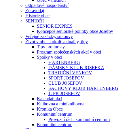
Obec v médiích
Odpadové hospodářství
Zpravodaj
Historie obce
SENIOŘI
SENIOR EXPRES
Koncepce seniorské politiky obce Josefov
Veřejné zakázky, smlouvy
Život v obci a okolí, aktuality, tipy
Tipy pro turisty
Program společenských akcí v obci
Spolky v obci
HARTENBERG
DÁMSKÝ KLUB JOSEFKA
TRADIČNÍ VENKOV
SPORT JOSEFOV
CLUB JOSEFOV
ŠACHOVÝ KLUB HARTENBERG
1. FK JOSEFOV
Kalendář akcí
Knihovna a miniknihovna
Kronika Obce
Komunitní centrum
Provozní řád - komunitní centrum
Komunitní centrum