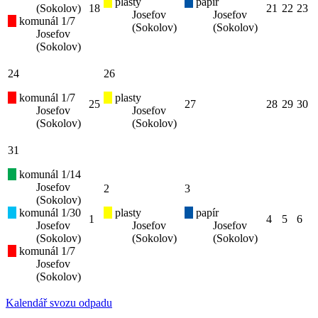
plasty
papír
(Sokolov)
18
21
22
23
Josefov
Josefov
komunál 1/7
(Sokolov)
(Sokolov)
Josefov
(Sokolov)
24
26
komunál 1/7
plasty
25
27
28
29
30
Josefov
Josefov
(Sokolov)
(Sokolov)
31
komunál 1/14
Josefov
2
3
(Sokolov)
komunál 1/30
plasty
papír
1
4
5
6
Josefov
Josefov
Josefov
(Sokolov)
(Sokolov)
(Sokolov)
komunál 1/7
Josefov
(Sokolov)
Kalendář svozu odpadu