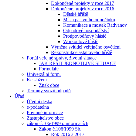
Dokončené projekty v roce 2017
Dokončené projekty v roce 2016
Dětské hřiště
Místa pasivního odpočinku
Komunikace a mostek Radvanov
Odpadové hospodářství
Protipovodňový hlásič
Workoutové hřiště
Výměna svítidel veřejného osvětlení
Rekonstrukce asfaltového hřiště
Portál veřejné správy, životní situace
JAK ŘEŠIT JEDNOTLIVÉ SITUACE
Formuláře
Univerzální form.
Ke stažení
Znak obce
Termíny svozů odpadů
Úřad
Úřední deska
e-podatelna
Povinné informace
Zastupitelstvo obce
zákon č.106⁄1999 o informacích
Zákon č.106⁄1999 Sb.
Rok 2016 a 2017