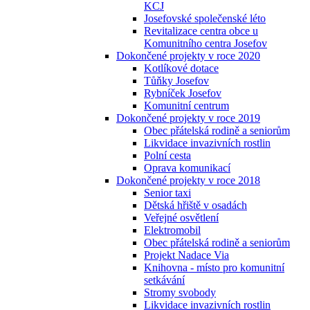
KCJ
Josefovské společenské léto
Revitalizace centra obce u
Komunitního centra Josefov
Dokončené projekty v roce 2020
Kotlíkové dotace
Tůňky Josefov
Rybníček Josefov
Komunitní centrum
Dokončené projekty v roce 2019
Obec přátelská rodině a seniorům
Likvidace invazivních rostlin
Polní cesta
Oprava komunikací
Dokončené projekty v roce 2018
Senior taxi
Dětská hřiště v osadách
Veřejné osvětlení
Elektromobil
Obec přátelská rodině a seniorům
Projekt Nadace Via
Knihovna - místo pro komunitní
setkávání
Stromy svobody
Likvidace invazivních rostlin