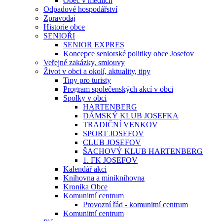
Obec v médiích
Odpadové hospodářství
Zpravodaj
Historie obce
SENIOŘI
SENIOR EXPRES
Koncepce seniorské politiky obce Josefov
Veřejné zakázky, smlouvy
Život v obci a okolí, aktuality, tipy
Tipy pro turisty
Program společenských akcí v obci
Spolky v obci
HARTENBERG
DÁMSKÝ KLUB JOSEFKA
TRADIČNÍ VENKOV
SPORT JOSEFOV
CLUB JOSEFOV
ŠACHOVÝ KLUB HARTENBERG
1. FK JOSEFOV
Kalendář akcí
Knihovna a miniknihovna
Kronika Obce
Komunitní centrum
Provozní řád - komunitní centrum
Komunitní centrum