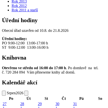
Rok 2013
Rok 2012
Rok 2011 a starší
Úřední hodiny
Obecní úřad uzavřen od 10.8. do 21.8.2026
Úřední hodiny:
PO 9:00-12:00 13:00-17:00 h
ST 9:00-12:00 13:00-16:00 h
Knihovna
Otevřeno ve středu od 16:00 do 17:00 h
. Po domluvě na tel.
č. 720 284 094 Vám přineseme knihy až domů.
Kalendář akcí
Srpen
2026
Po
Út
St
Čt
Pá
So
27
28
29
30
31