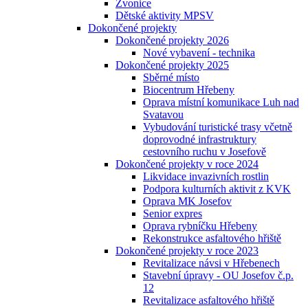
Zvonice
Dětské aktivity MPSV
Dokončené projekty
Dokončené projekty 2026
Nové vybavení - technika
Dokončené projekty 2025
Sběrné místo
Biocentrum Hřebeny
Oprava místní komunikace Luh nad
Svatavou
Vybudování turistické trasy včetně
doprovodné infrastruktury
cestovního ruchu v Josefově
Dokončené projekty v roce 2024
Likvidace invazivních rostlin
Podpora kulturních aktivit z KVK
Oprava MK Josefov
Senior expres
Oprava rybníčku Hřebeny
Rekonstrukce asfaltového hřiště
Dokončené projekty v roce 2023
Revitalizace návsi v Hřebenech
Stavební úpravy - OU Josefov č.p.
12
Revitalizace asfaltového hřiště