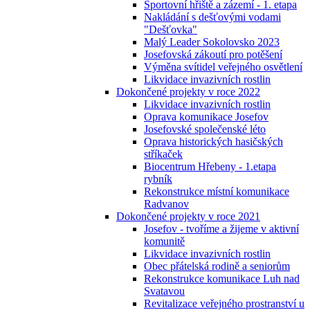
Sportovní hřiště a zázemí - 1. etapa
Nakládání s dešťovými vodami
"Dešťovka"
Malý Leader Sokolovsko 2023
Josefovská zákoutí pro potěšení
Výměna svítidel veřejného osvětlení
Likvidace invazivních rostlin
Dokončené projekty v roce 2022
Likvidace invazivních rostlin
Oprava komunikace Josefov
Josefovské společenské léto
Oprava historických hasičských
stříkaček
Biocentrum Hřebeny - 1.etapa
rybník
Rekonstrukce místní komunikace
Radvanov
Dokončené projekty v roce 2021
Josefov - tvoříme a žijeme v aktivní
komunitě
Likvidace invazivních rostlin
Obec přátelská rodině a seniorům
Rekonstrukce komunikace Luh nad
Svatavou
Revitalizace veřejného prostranství u