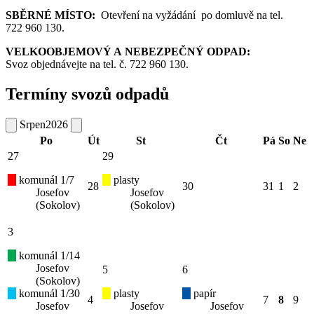
SBĚRNÉ MÍSTO:
Otevření na vyžádání po domluvě na tel.
722 960 130.
VELKOOBJEMOVÝ A NEBEZPEČNÝ ODPAD:
Svoz objednávejte na tel. č. 722 960 130.
Termíny svozů odpadů
Srpen
2026
Po
Út
St
Čt
Pá
So
Ne
27
29
komunál 1/7
plasty
28
30
31
1
2
Josefov
Josefov
(Sokolov)
(Sokolov)
3
komunál 1/14
Josefov
5
6
(Sokolov)
komunál 1/30
plasty
papír
4
7
8
9
Josefov
Josefov
Josefov