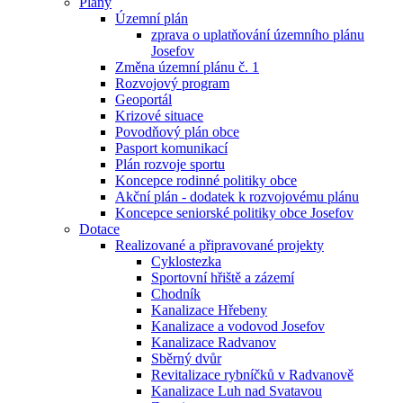
Plány
Územní plán
zprava o uplatňování územního plánu
Josefov
Změna územní plánu č. 1
Rozvojový program
Geoportál
Krizové situace
Povodňový plán obce
Pasport komunikací
Plán rozvoje sportu
Koncepce rodinné politiky obce
Akční plán - dodatek k rozvojovému plánu
Koncepce seniorské politiky obce Josefov
Dotace
Realizované a připravované projekty
Cyklostezka
Sportovní hřiště a zázemí
Chodník
Kanalizace Hřebeny
Kanalizace a vodovod Josefov
Kanalizace Radvanov
Sběrný dvůr
Revitalizace rybníčků v Radvanově
Kanalizace Luh nad Svatavou