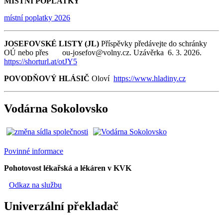
MÍSTNÍ POPLATKY
místní poplatky 2026
JOSEFOVSKÉ LISTY (JL)
Příspěvky předávejte do schránky
OÚ nebo přes ou-josefov@volny.cz. Uzávěrka 6. 3. 2026.
https://shorturl.at/otJY5
POVODŇOVÝ HLÁSIČ
Oloví
https://www.hladiny.cz
Vodárna Sokolovsko
Povinné informace
Pohotovost lékařská a lékáren v KVK
Odkaz na službu
Univerzální překladač