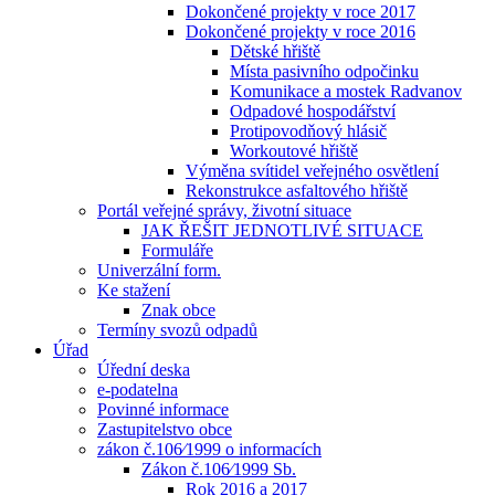
Dokončené projekty v roce 2017
Dokončené projekty v roce 2016
Dětské hřiště
Místa pasivního odpočinku
Komunikace a mostek Radvanov
Odpadové hospodářství
Protipovodňový hlásič
Workoutové hřiště
Výměna svítidel veřejného osvětlení
Rekonstrukce asfaltového hřiště
Portál veřejné správy, životní situace
JAK ŘEŠIT JEDNOTLIVÉ SITUACE
Formuláře
Univerzální form.
Ke stažení
Znak obce
Termíny svozů odpadů
Úřad
Úřední deska
e-podatelna
Povinné informace
Zastupitelstvo obce
zákon č.106⁄1999 o informacích
Zákon č.106⁄1999 Sb.
Rok 2016 a 2017