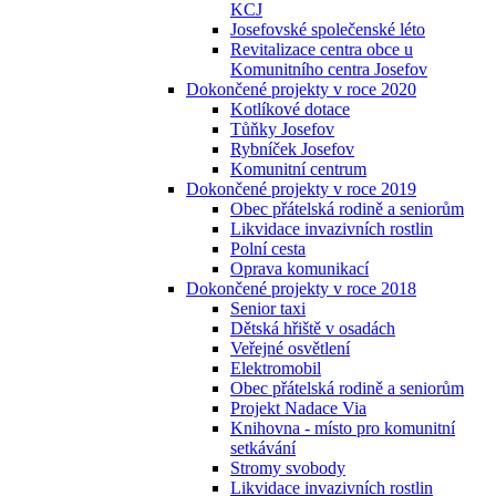
KCJ
Josefovské společenské léto
Revitalizace centra obce u
Komunitního centra Josefov
Dokončené projekty v roce 2020
Kotlíkové dotace
Tůňky Josefov
Rybníček Josefov
Komunitní centrum
Dokončené projekty v roce 2019
Obec přátelská rodině a seniorům
Likvidace invazivních rostlin
Polní cesta
Oprava komunikací
Dokončené projekty v roce 2018
Senior taxi
Dětská hřiště v osadách
Veřejné osvětlení
Elektromobil
Obec přátelská rodině a seniorům
Projekt Nadace Via
Knihovna - místo pro komunitní
setkávání
Stromy svobody
Likvidace invazivních rostlin