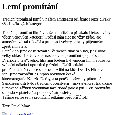
Letní promítání
Tradiční promítání filmů v našem amfiteátru přilákalo i letos diváky
všech věkových kategorií.
Tradiční promítání filmů v našem amfiteátru přilákalo i letos diváky
všech věkových kategorií. Počasí nám sice ne vždy přálo, ale
atmosféra zůstala skvělá a promítací večery se staly příjemným
zpestřením léta.
Letní kino jsme odstartovali 5. července filmem Vlny, jenž sklidil
velký ohlas. 19. července následovalo promítání spojené s akcí
„Vánoce v létě“, jehož hlavním bodem byl vánoční film navozující
sváteční náladu i uprostřed prázdnin. Další setkání
proběhlo 26. července s komedií Alibi na klíč: Den D. Filmovou
sérii jsme zakončili 23. srpna novinkou české
kinematografie Kouzlo Derby, a ta potěšila všechny přítomné.
Samozřejmostí bylo i tradiční občerstvení – návštěvníci si tak kromě
filmového zážitku vychutnali také dobré jídlo a pití. Celé promítání
se neslo v přátelské a pohodové atmosféře.
Těšíme se, že se na promítání setkáme opět příští rok!
Text: Pavel Mráz