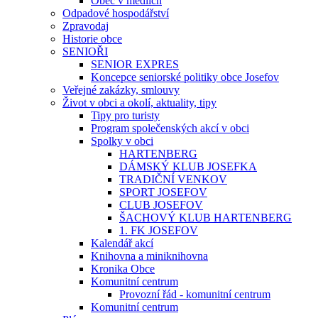
Obec v médiích
Odpadové hospodářství
Zpravodaj
Historie obce
SENIOŘI
SENIOR EXPRES
Koncepce seniorské politiky obce Josefov
Veřejné zakázky, smlouvy
Život v obci a okolí, aktuality, tipy
Tipy pro turisty
Program společenských akcí v obci
Spolky v obci
HARTENBERG
DÁMSKÝ KLUB JOSEFKA
TRADIČNÍ VENKOV
SPORT JOSEFOV
CLUB JOSEFOV
ŠACHOVÝ KLUB HARTENBERG
1. FK JOSEFOV
Kalendář akcí
Knihovna a miniknihovna
Kronika Obce
Komunitní centrum
Provozní řád - komunitní centrum
Komunitní centrum