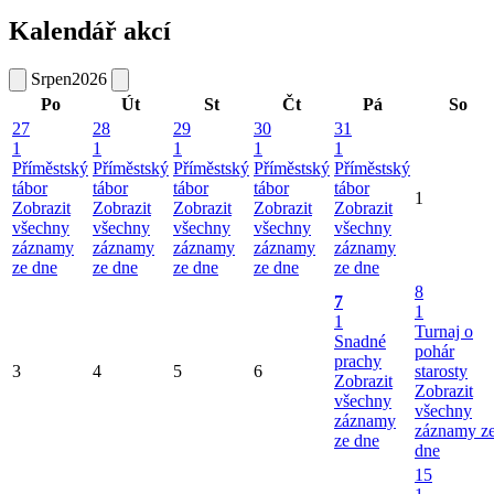
Kalendář akcí
Srpen
2026
Po
Út
St
Čt
Pá
So
27
28
29
30
31
1
1
1
1
1
Příměstský
Příměstský
Příměstský
Příměstský
Příměstský
tábor
tábor
tábor
tábor
tábor
1
Zobrazit
Zobrazit
Zobrazit
Zobrazit
Zobrazit
všechny
všechny
všechny
všechny
všechny
záznamy
záznamy
záznamy
záznamy
záznamy
ze dne
ze dne
ze dne
ze dne
ze dne
8
7
1
1
Turnaj o
Snadné
pohár
prachy
3
4
5
6
starosty
Zobrazit
Zobrazit
všechny
všechny
záznamy
záznamy z
ze dne
dne
15