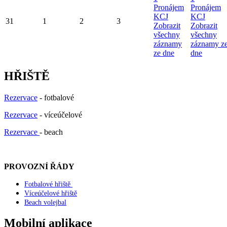
Pronájem
Pronájem
KCJ
KCJ
31
1
2
3
Zobrazit
Zobrazit
všechny
všechny
záznamy
záznamy z
ze dne
dne
HŘIŠTĚ
Rezervace
- fotbalové
Rezervace
- víceúčelové
Rezervace
- beach
PROVOZNÍ ŘÁDY
Fotbalové hřiště
Víceúčelové hřiště
Beach volejbal
Mobilní aplikace