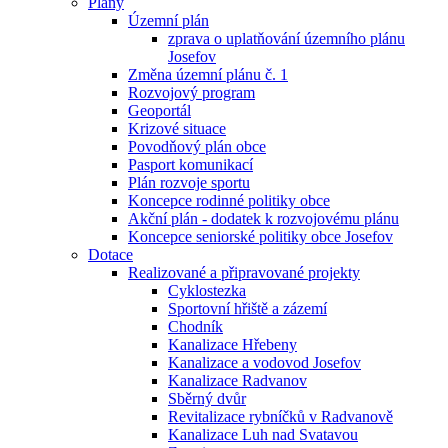
Plány
Územní plán
zprava o uplatňování územního plánu
Josefov
Změna územní plánu č. 1
Rozvojový program
Geoportál
Krizové situace
Povodňový plán obce
Pasport komunikací
Plán rozvoje sportu
Koncepce rodinné politiky obce
Akční plán - dodatek k rozvojovému plánu
Koncepce seniorské politiky obce Josefov
Dotace
Realizované a připravované projekty
Cyklostezka
Sportovní hřiště a zázemí
Chodník
Kanalizace Hřebeny
Kanalizace a vodovod Josefov
Kanalizace Radvanov
Sběrný dvůr
Revitalizace rybníčků v Radvanově
Kanalizace Luh nad Svatavou