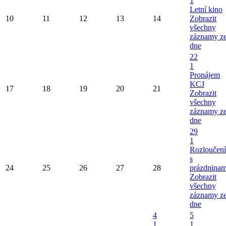
1
Letní kino
10
11
12
13
14
Zobrazit
všechny
záznamy z
dne
22
1
Pronájem
KCJ
17
18
19
20
21
Zobrazit
všechny
záznamy z
dne
29
1
Rozloučení
s
24
25
26
27
28
prázdninam
Zobrazit
všechny
záznamy z
dne
4
5
1
1