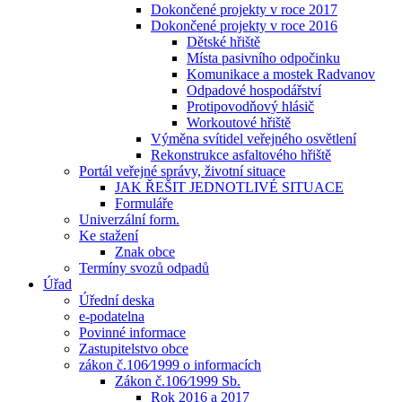
Dokončené projekty v roce 2017
Dokončené projekty v roce 2016
Dětské hřiště
Místa pasivního odpočinku
Komunikace a mostek Radvanov
Odpadové hospodářství
Protipovodňový hlásič
Workoutové hřiště
Výměna svítidel veřejného osvětlení
Rekonstrukce asfaltového hřiště
Portál veřejné správy, životní situace
JAK ŘEŠIT JEDNOTLIVÉ SITUACE
Formuláře
Univerzální form.
Ke stažení
Znak obce
Termíny svozů odpadů
Úřad
Úřední deska
e-podatelna
Povinné informace
Zastupitelstvo obce
zákon č.106⁄1999 o informacích
Zákon č.106⁄1999 Sb.
Rok 2016 a 2017