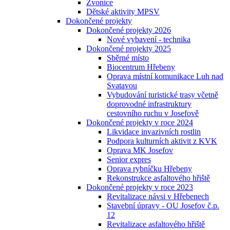
Zvonice
Dětské aktivity MPSV
Dokončené projekty
Dokončené projekty 2026
Nové vybavení - technika
Dokončené projekty 2025
Sběrné místo
Biocentrum Hřebeny
Oprava místní komunikace Luh nad
Svatavou
Vybudování turistické trasy včetně
doprovodné infrastruktury
cestovního ruchu v Josefově
Dokončené projekty v roce 2024
Likvidace invazivních rostlin
Podpora kulturních aktivit z KVK
Oprava MK Josefov
Senior expres
Oprava rybníčku Hřebeny
Rekonstrukce asfaltového hřiště
Dokončené projekty v roce 2023
Revitalizace návsi v Hřebenech
Stavební úpravy - OU Josefov č.p.
12
Revitalizace asfaltového hřiště