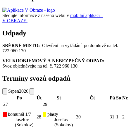
Sledujte informace z našeho webu v
mobilní aplikaci –
V OBRAZE.
Odpady
SBĚRNÉ MÍSTO:
Otevření na vyžádání po domluvě na tel.
722 960 130.
VELKOOBJEMOVÝ A NEBEZPEČNÝ ODPAD:
Svoz objednávejte na tel. č. 722 960 130.
Termíny svozů odpadů
Srpen
2026
Po
Út
St
Čt
Pá
So
Ne
27
29
komunál 1/7
plasty
28
30
31
1
2
Josefov
Josefov
(Sokolov)
(Sokolov)