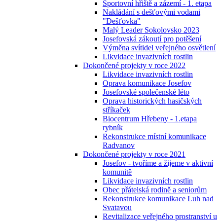
Sportovní hřiště a zázemí - 1. etapa
Nakládání s dešťovými vodami
"Dešťovka"
Malý Leader Sokolovsko 2023
Josefovská zákoutí pro potěšení
Výměna svítidel veřejného osvětlení
Likvidace invazivních rostlin
Dokončené projekty v roce 2022
Likvidace invazivních rostlin
Oprava komunikace Josefov
Josefovské společenské léto
Oprava historických hasičských
stříkaček
Biocentrum Hřebeny - 1.etapa
rybník
Rekonstrukce místní komunikace
Radvanov
Dokončené projekty v roce 2021
Josefov - tvoříme a žijeme v aktivní
komunitě
Likvidace invazivních rostlin
Obec přátelská rodině a seniorům
Rekonstrukce komunikace Luh nad
Svatavou
Revitalizace veřejného prostranství u