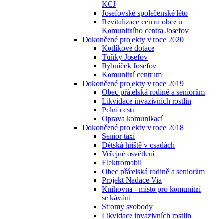
KCJ
Josefovské společenské léto
Revitalizace centra obce u
Komunitního centra Josefov
Dokončené projekty v roce 2020
Kotlíkové dotace
Tůňky Josefov
Rybníček Josefov
Komunitní centrum
Dokončené projekty v roce 2019
Obec přátelská rodině a seniorům
Likvidace invazivních rostlin
Polní cesta
Oprava komunikací
Dokončené projekty v roce 2018
Senior taxi
Dětská hřiště v osadách
Veřejné osvětlení
Elektromobil
Obec přátelská rodině a seniorům
Projekt Nadace Via
Knihovna - místo pro komunitní
setkávání
Stromy svobody
Likvidace invazivních rostlin