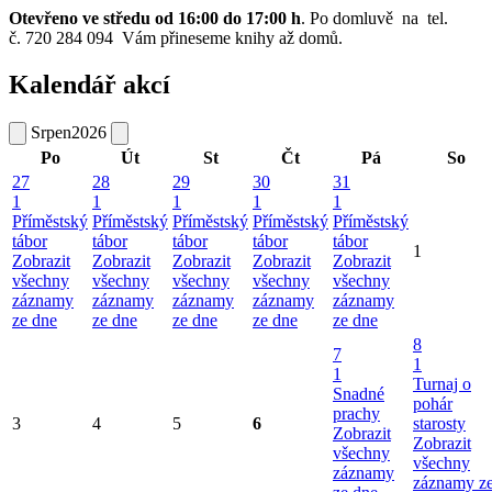
Otevřeno ve středu od 16:00 do 17:00 h
. Po domluvě na tel.
č. 720 284 094 Vám přineseme knihy až domů.
Kalendář akcí
Srpen
2026
Po
Út
St
Čt
Pá
So
27
28
29
30
31
1
1
1
1
1
Příměstský
Příměstský
Příměstský
Příměstský
Příměstský
tábor
tábor
tábor
tábor
tábor
1
Zobrazit
Zobrazit
Zobrazit
Zobrazit
Zobrazit
všechny
všechny
všechny
všechny
všechny
záznamy
záznamy
záznamy
záznamy
záznamy
ze dne
ze dne
ze dne
ze dne
ze dne
8
7
1
1
Turnaj o
Snadné
pohár
prachy
3
4
5
6
starosty
Zobrazit
Zobrazit
všechny
všechny
záznamy
záznamy z