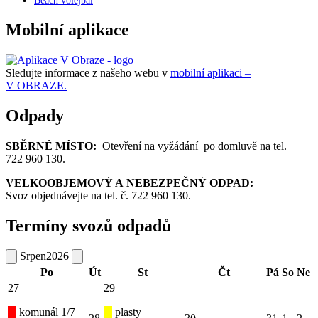
Beach volejbal
Mobilní aplikace
Sledujte informace z našeho webu v
mobilní aplikaci –
V OBRAZE.
Odpady
SBĚRNÉ MÍSTO:
Otevření na vyžádání po domluvě na tel.
722 960 130.
VELKOOBJEMOVÝ A NEBEZPEČNÝ ODPAD:
Svoz objednávejte na tel. č. 722 960 130.
Termíny svozů odpadů
Srpen
2026
Po
Út
St
Čt
Pá
So
Ne
27
29
komunál 1/7
plasty