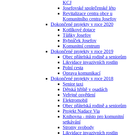
KCJ
Josefovské společenské léto
Revitalizace centra obce u
Komunitního centra Josefov
Dokončené projekty v roce 2020
Kotlíkové dotace
Tůňky Josefov
Rybníček Josefov
Komunitní centrum
Dokončené projekty v roce 2019
Obec přátelská rodině a seniorům
Likvidace invazivních rostlin
Polní cesta
Oprava komunikací
Dokončené projekty v roce 2018
Senior taxi
Dětská hřiště v osadách
Veřejné osvětlení
Elektromobil
Obec přátelská rodině a seniorům
Projekt Nadace Via
Knihovna - místo pro komunitní
setkávání
Stromy svobody
Likvidace invazivních rostlin