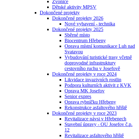
Zvonice
Dětské aktivity MPSV
Dokončené projekty
Dokončené projekty 2026
Nové vybavení - technika
Dokončené projekty 2025
Sběrné místo
Biocentrum Hřebeny
Oprava místní komunikace Luh nad
Svatavou
Vybudování turistické trasy včetně
doprovodné infrastruktury
cestovního ruchu v Josefově
Dokončené projekty v roce 2024
Likvidace invazivních rostlin
Podpora kulturních aktivit z KVK
Oprava MK Josefov
Senior expres
Oprava rybníčku Hřebeny
Rekonstrukce asfaltového hřiště
Dokončené projekty v roce 2023
Revitalizace návsi v Hřebenech
Stavební úpravy - OU Josefov č.p.
12
Revitalizace asfaltového hřiště