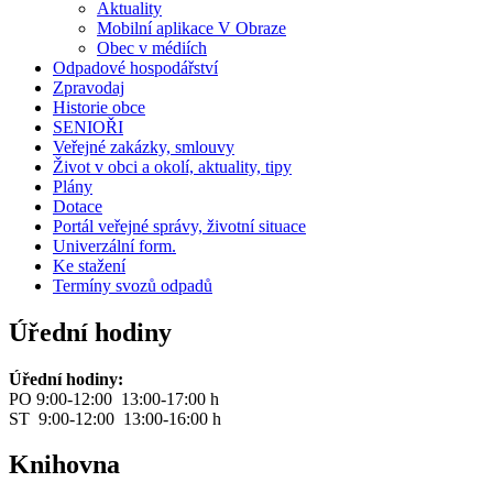
Aktuality
Mobilní aplikace V Obraze
Obec v médiích
Odpadové hospodářství
Zpravodaj
Historie obce
SENIOŘI
Veřejné zakázky, smlouvy
Život v obci a okolí, aktuality, tipy
Plány
Dotace
Portál veřejné správy, životní situace
Univerzální form.
Ke stažení
Termíny svozů odpadů
Úřední hodiny
Úřední hodiny:
PO 9:00-12:00 13:00-17:00 h
ST 9:00-12:00 13:00-16:00 h
Knihovna