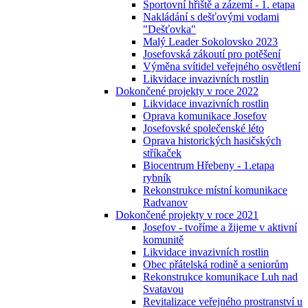
Sportovní hřiště a zázemí - 1. etapa
Nakládání s dešťovými vodami
"Dešťovka"
Malý Leader Sokolovsko 2023
Josefovská zákoutí pro potěšení
Výměna svítidel veřejného osvětlení
Likvidace invazivních rostlin
Dokončené projekty v roce 2022
Likvidace invazivních rostlin
Oprava komunikace Josefov
Josefovské společenské léto
Oprava historických hasičských
stříkaček
Biocentrum Hřebeny - 1.etapa
rybník
Rekonstrukce místní komunikace
Radvanov
Dokončené projekty v roce 2021
Josefov - tvoříme a žijeme v aktivní
komunitě
Likvidace invazivních rostlin
Obec přátelská rodině a seniorům
Rekonstrukce komunikace Luh nad
Svatavou
Revitalizace veřejného prostranství u