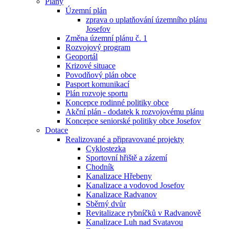
Plány
Územní plán
zprava o uplatňování územního plánu
Josefov
Změna územní plánu č. 1
Rozvojový program
Geoportál
Krizové situace
Povodňový plán obce
Pasport komunikací
Plán rozvoje sportu
Koncepce rodinné politiky obce
Akční plán - dodatek k rozvojovému plánu
Koncepce seniorské politiky obce Josefov
Dotace
Realizované a připravované projekty
Cyklostezka
Sportovní hřiště a zázemí
Chodník
Kanalizace Hřebeny
Kanalizace a vodovod Josefov
Kanalizace Radvanov
Sběrný dvůr
Revitalizace rybníčků v Radvanově
Kanalizace Luh nad Svatavou