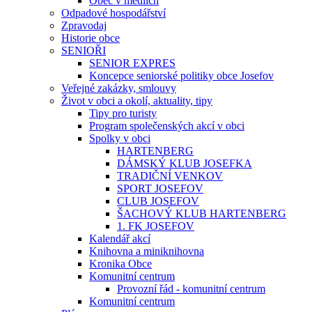
Obec v médiích
Odpadové hospodářství
Zpravodaj
Historie obce
SENIOŘI
SENIOR EXPRES
Koncepce seniorské politiky obce Josefov
Veřejné zakázky, smlouvy
Život v obci a okolí, aktuality, tipy
Tipy pro turisty
Program společenských akcí v obci
Spolky v obci
HARTENBERG
DÁMSKÝ KLUB JOSEFKA
TRADIČNÍ VENKOV
SPORT JOSEFOV
CLUB JOSEFOV
ŠACHOVÝ KLUB HARTENBERG
1. FK JOSEFOV
Kalendář akcí
Knihovna a miniknihovna
Kronika Obce
Komunitní centrum
Provozní řád - komunitní centrum
Komunitní centrum