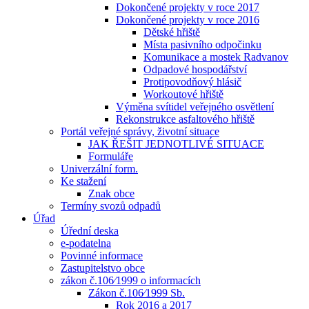
Dokončené projekty v roce 2017
Dokončené projekty v roce 2016
Dětské hřiště
Místa pasivního odpočinku
Komunikace a mostek Radvanov
Odpadové hospodářství
Protipovodňový hlásič
Workoutové hřiště
Výměna svítidel veřejného osvětlení
Rekonstrukce asfaltového hřiště
Portál veřejné správy, životní situace
JAK ŘEŠIT JEDNOTLIVÉ SITUACE
Formuláře
Univerzální form.
Ke stažení
Znak obce
Termíny svozů odpadů
Úřad
Úřední deska
e-podatelna
Povinné informace
Zastupitelstvo obce
zákon č.106⁄1999 o informacích
Zákon č.106⁄1999 Sb.
Rok 2016 a 2017