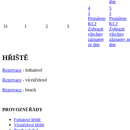
dne
4
5
1
1
Pronájem
Pronájem
KCJ
KCJ
31
1
2
3
Zobrazit
Zobrazit
všechny
všechny
záznamy
záznamy z
ze dne
dne
HŘIŠTĚ
Rezervace
- fotbalové
Rezervace
- víceúčelové
Rezervace
- beach
PROVOZNÍ ŘÁDY
Fotbalové hřiště
Víceúčelové hřiště