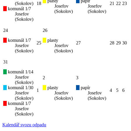
plasty
papír
(Sokolov)
18
21
22
23
Josefov
Josefov
komunál 1/7
(Sokolov)
(Sokolov)
Josefov
(Sokolov)
24
26
komunál 1/7
plasty
25
27
28
29
30
Josefov
Josefov
(Sokolov)
(Sokolov)
31
komunál 1/14
Josefov
2
3
(Sokolov)
komunál 1/30
plasty
papír
1
4
5
6
Josefov
Josefov
Josefov
(Sokolov)
(Sokolov)
(Sokolov)
komunál 1/7
Josefov
(Sokolov)
Kalendář svozu odpadu