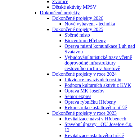
Zvonice
Dětské aktivity MPSV
Dokončené projekty
Dokončené projekty 2026
Nové vybavení - technika
Dokončené projekty 2025
Sběrné místo
Biocentrum Hřebeny
Oprava místní komunikace Luh nad
Svatavou
Vybudování turistické trasy včetně
doprovodné infrastruktury
cestovního ruchu v Josefově
Dokončené projekty v roce 2024
Likvidace invazivních rostlin
Podpora kulturních aktivit z KVK
Oprava MK Josefov
Senior expres
Oprava rybníčku Hřebeny
Rekonstrukce asfaltového hřiště
Dokončené projekty v roce 2023
Revitalizace návsi v Hřebenech
Stavební úpravy - OU Josefov č.p.
12
Revitalizace asfaltového hřiště