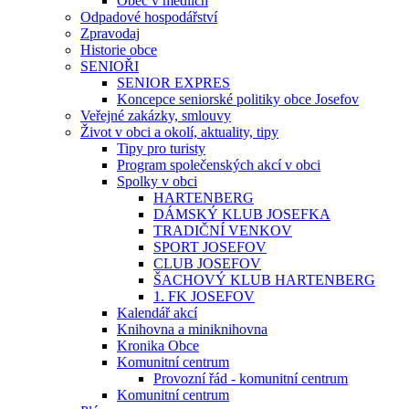
Obec v médiích
Odpadové hospodářství
Zpravodaj
Historie obce
SENIOŘI
SENIOR EXPRES
Koncepce seniorské politiky obce Josefov
Veřejné zakázky, smlouvy
Život v obci a okolí, aktuality, tipy
Tipy pro turisty
Program společenských akcí v obci
Spolky v obci
HARTENBERG
DÁMSKÝ KLUB JOSEFKA
TRADIČNÍ VENKOV
SPORT JOSEFOV
CLUB JOSEFOV
ŠACHOVÝ KLUB HARTENBERG
1. FK JOSEFOV
Kalendář akcí
Knihovna a miniknihovna
Kronika Obce
Komunitní centrum
Provozní řád - komunitní centrum
Komunitní centrum