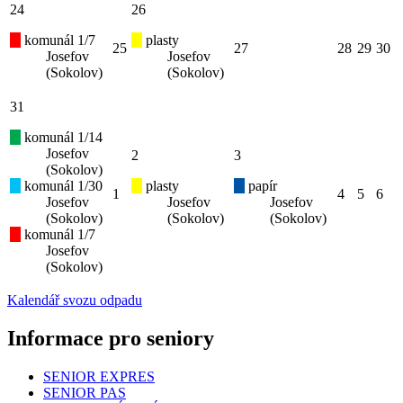
24
26
komunál 1/7
plasty
25
27
28
29
30
Josefov
Josefov
(Sokolov)
(Sokolov)
31
komunál 1/14
Josefov
2
3
(Sokolov)
komunál 1/30
plasty
papír
1
4
5
6
Josefov
Josefov
Josefov
(Sokolov)
(Sokolov)
(Sokolov)
komunál 1/7
Josefov
(Sokolov)
Kalendář svozu odpadu
Informace pro seniory
SENIOR EXPRES
SENIOR PAS