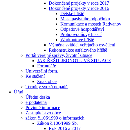
Dokončené projekty v roce 2017
Dokončené projekty v roce 2016
Dětské hřiště
Místa pasivního odpočinku
Komunikace a mostek Radvanov
Odpadové hospodářství
Protipovodňový hlásič
Workoutové hřiště
Výměna svítidel veřejného osvětlení
Rekonstrukce asfaltového hřiště
Portál veřejné správy, životní situace
JAK ŘEŠIT JEDNOTLIVÉ SITUACE
Formuláře
Univerzální form.
Ke stažení
Znak obce
Termíny svozů odpadů
Úřad
Úřední deska
e-podatelna
Povinné informace
Zastupitelstvo obce
zákon č.106⁄1999 o informacích
Zákon č.106⁄1999 Sb.
Rok 2016 a 2017