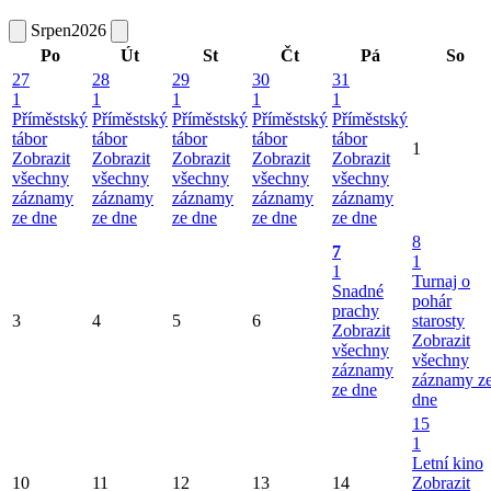
Srpen
2026
Po
Út
St
Čt
Pá
So
27
28
29
30
31
1
1
1
1
1
Příměstský
Příměstský
Příměstský
Příměstský
Příměstský
tábor
tábor
tábor
tábor
tábor
1
Zobrazit
Zobrazit
Zobrazit
Zobrazit
Zobrazit
všechny
všechny
všechny
všechny
všechny
záznamy
záznamy
záznamy
záznamy
záznamy
ze dne
ze dne
ze dne
ze dne
ze dne
8
7
1
1
Turnaj o
Snadné
pohár
prachy
3
4
5
6
starosty
Zobrazit
Zobrazit
všechny
všechny
záznamy
záznamy z
ze dne
dne
15
1
Letní kino
10
11
12
13
14
Zobrazit