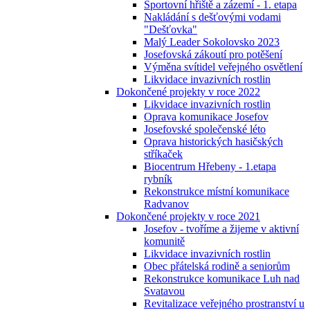
Sportovní hřiště a zázemí - 1. etapa
Nakládání s dešťovými vodami
"Dešťovka"
Malý Leader Sokolovsko 2023
Josefovská zákoutí pro potěšení
Výměna svítidel veřejného osvětlení
Likvidace invazivních rostlin
Dokončené projekty v roce 2022
Likvidace invazivních rostlin
Oprava komunikace Josefov
Josefovské společenské léto
Oprava historických hasičských
stříkaček
Biocentrum Hřebeny - 1.etapa
rybník
Rekonstrukce místní komunikace
Radvanov
Dokončené projekty v roce 2021
Josefov - tvoříme a žijeme v aktivní
komunitě
Likvidace invazivních rostlin
Obec přátelská rodině a seniorům
Rekonstrukce komunikace Luh nad
Svatavou
Revitalizace veřejného prostranství u