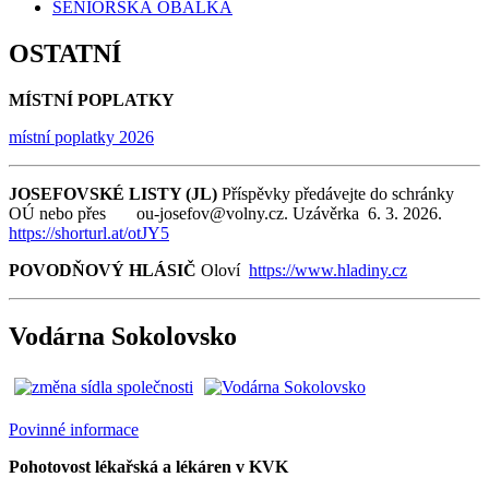
SENIORSKÁ OBÁLKA
OSTATNÍ
MÍSTNÍ POPLATKY
místní poplatky 2026
JOSEFOVSKÉ LISTY (JL)
Příspěvky předávejte do schránky
OÚ nebo přes ou-josefov@volny.cz. Uzávěrka 6. 3. 2026.
https://shorturl.at/otJY5
POVODŇOVÝ HLÁSIČ
Oloví
https://www.hladiny.cz
Vodárna Sokolovsko
Povinné informace
Pohotovost lékařská a lékáren v KVK