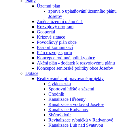
Plány
Územní plán
zprava o uplatňování územního plánu
Josefov
Změna územní plánu č. 1
Rozvojový program
Geoportál
Krizové situace
Povodňový plán obce
Pasport komunikací
Plán rozvoje sportu
Koncepce rodinné politiky obce
Akční plán - dodatek k rozvojovému plánu
Koncepce seniorské politiky obce Josefov
Dotace
Realizované a připravované projekty
Cyklostezka
Sportovní hřiště a zázemí
Chodník
Kanalizace Hřebeny
Kanalizace a vodovod Josefov
Kanalizace Radvanov
Sběrný dvůr
Revitalizace rybníčků v Radvanově
Kanalizace Luh nad Svatavou