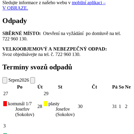
Sledujte informace z našeho webu v
mobilní aplikaci –
V OBRAZE.
Odpady
SBĚRNÉ MÍSTO:
Otevření na vyžádání po domluvě na tel.
722 960 130.
VELKOOBJEMOVÝ A NEBEZPEČNÝ ODPAD:
Svoz objednávejte na tel. č. 722 960 130.
Termíny svozů odpadů
Srpen
2026
Po
Út
St
Čt
Pá
So
Ne
27
29
komunál 1/7
plasty
28
30
31
1
2
Josefov
Josefov
(Sokolov)
(Sokolov)
3