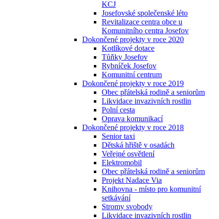
KCJ
Josefovské společenské léto
Revitalizace centra obce u
Komunitního centra Josefov
Dokončené projekty v roce 2020
Kotlíkové dotace
Tůňky Josefov
Rybníček Josefov
Komunitní centrum
Dokončené projekty v roce 2019
Obec přátelská rodině a seniorům
Likvidace invazivních rostlin
Polní cesta
Oprava komunikací
Dokončené projekty v roce 2018
Senior taxi
Dětská hřiště v osadách
Veřejné osvětlení
Elektromobil
Obec přátelská rodině a seniorům
Projekt Nadace Via
Knihovna - místo pro komunitní
setkávání
Stromy svobody
Likvidace invazivních rostlin