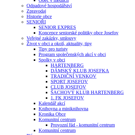
Obec v médiích
Odpadové hospodářství
Zpravodaj
Historie obce
SENIOŘI
SENIOR EXPRES
Koncepce seniorské politiky obce Josefov
Veřejné zakázky, smlouvy
Život v obci a okolí, aktuality, tipy
Tipy pro turisty
Program společenských akcí v obci
Spolky v obci
HARTENBERG
DÁMSKÝ KLUB JOSEFKA
TRADIČNÍ VENKOV
SPORT JOSEFOV
CLUB JOSEFOV
ŠACHOVÝ KLUB HARTENBERG
1. FK JOSEFOV
Kalendář akcí
Knihovna a miniknihovna
Kronika Obce
Komunitní centrum
Provozní řád - komunitní centrum
Komunitní centrum