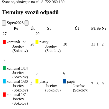
Svoz objednávejte na tel. č. 722 960 130.
Termíny svozů odpadů
Srpen
2026
Po
Út
St
Čt
Pá
So
Ne
27
29
komunál 1/7
plasty
28
30
31
1
2
Josefov
Josefov
(Sokolov)
(Sokolov)
3
komunál 1/14
Josefov
5
6
(Sokolov)
komunál 1/30
plasty
papír
4
7
8
9
Josefov
Josefov
Josefov
(Sokolov)
(Sokolov)
(Sokolov)
komunál 1/7
Josefov
(Sokolov)