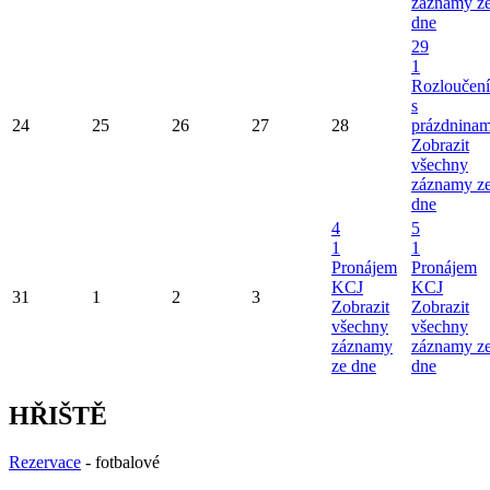
záznamy z
dne
29
1
Rozloučení
s
24
25
26
27
28
prázdninam
Zobrazit
všechny
záznamy z
dne
4
5
1
1
Pronájem
Pronájem
KCJ
KCJ
31
1
2
3
Zobrazit
Zobrazit
všechny
všechny
záznamy
záznamy z
ze dne
dne
HŘIŠTĚ
Rezervace
- fotbalové