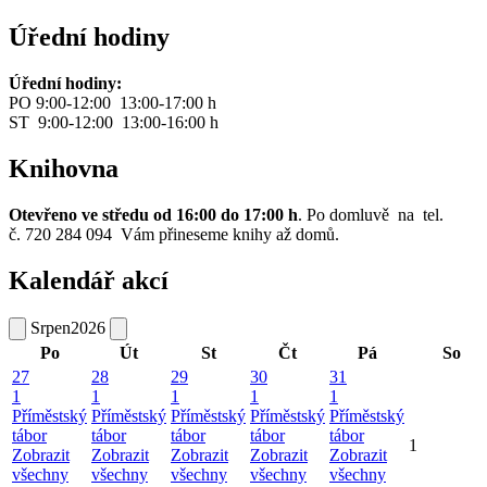
Úřední hodiny
Úřední hodiny:
PO 9:00-12:00 13:00-17:00 h
ST 9:00-12:00 13:00-16:00 h
Knihovna
Otevřeno ve středu od 16:00 do 17:00 h
. Po domluvě na tel.
č. 720 284 094 Vám přineseme knihy až domů.
Kalendář akcí
Srpen
2026
Po
Út
St
Čt
Pá
So
27
28
29
30
31
1
1
1
1
1
Příměstský
Příměstský
Příměstský
Příměstský
Příměstský
tábor
tábor
tábor
tábor
tábor
1
Zobrazit
Zobrazit
Zobrazit
Zobrazit
Zobrazit
všechny
všechny
všechny
všechny
všechny