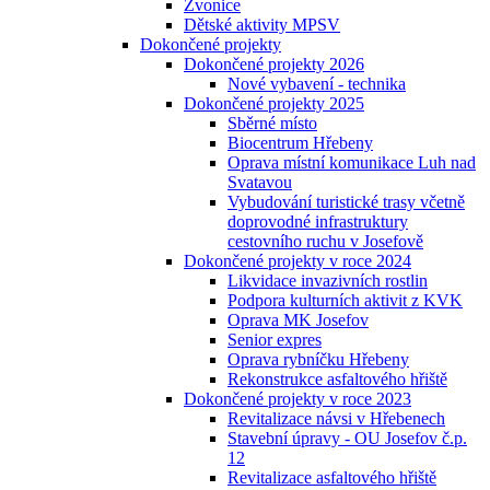
Zvonice
Dětské aktivity MPSV
Dokončené projekty
Dokončené projekty 2026
Nové vybavení - technika
Dokončené projekty 2025
Sběrné místo
Biocentrum Hřebeny
Oprava místní komunikace Luh nad
Svatavou
Vybudování turistické trasy včetně
doprovodné infrastruktury
cestovního ruchu v Josefově
Dokončené projekty v roce 2024
Likvidace invazivních rostlin
Podpora kulturních aktivit z KVK
Oprava MK Josefov
Senior expres
Oprava rybníčku Hřebeny
Rekonstrukce asfaltového hřiště
Dokončené projekty v roce 2023
Revitalizace návsi v Hřebenech
Stavební úpravy - OU Josefov č.p.
12
Revitalizace asfaltového hřiště