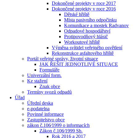
Dokončené projekty v roce 2017
Dokončené projekty v roce 2016
Dětské hřiště
Místa pasivního odpočinku
Komunikace a mostek Radvanov
Odpadové hospodářství
Protipovodňový hlásič
Workoutové hřiště
Výměna svítidel veřejného osvětlení
Rekonstrukce asfaltového hřiště
Portál veřejné správy, životní situace
JAK ŘEŠIT JEDNOTLIVÉ SITUACE
Formuláře
Univerzální form.
Ke stažení
Znak obce
Termíny svozů odpadů
Úřad
Úřední deska
e-podatelna
Povinné informace
Zastupitelstvo obce
zákon č.106⁄1999 o informacích
Zákon č.106⁄1999 Sb.
Rok 2016 a 2017