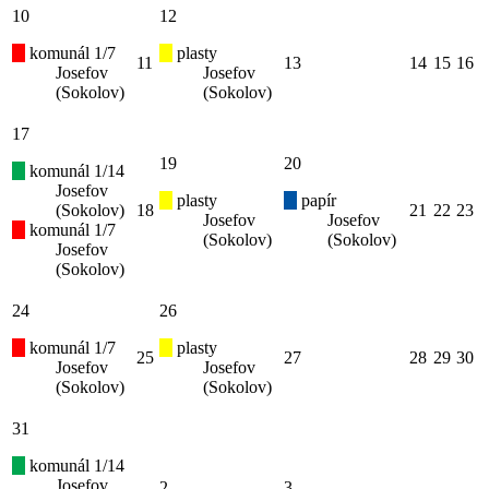
10
12
komunál 1/7
plasty
11
13
14
15
16
Josefov
Josefov
(Sokolov)
(Sokolov)
17
19
20
komunál 1/14
Josefov
plasty
papír
(Sokolov)
18
21
22
23
Josefov
Josefov
komunál 1/7
(Sokolov)
(Sokolov)
Josefov
(Sokolov)
24
26
komunál 1/7
plasty
25
27
28
29
30
Josefov
Josefov
(Sokolov)
(Sokolov)
31
komunál 1/14
Josefov
2
3