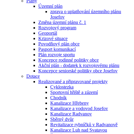
Plány
Územní plán
zprava o uplatňování územního plánu
Josefov
Změna územní plánu č. 1
Rozvojový program
Geoportál
Krizové situace
Povodňový plán obce
Pasport komunikací
Plán rozvoje sportu
Koncepce rodinné politiky obce
Akční plán - dodatek k rozvojovému plánu
Koncepce seniorské politiky obce Josefov
Dotace
Realizované a připravované projekty
Cyklostezka
Sportovní hřiště a zázemí
Chodník
Kanalizace Hřebeny
Kanalizace a vodovod Josefov
Kanalizace Radvanov
Sběrný dvůr
Revitalizace rybníčků v Radvanově
Kanalizace Luh nad Svatavou