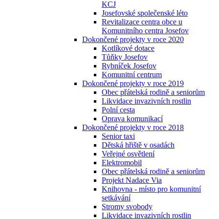
KCJ
Josefovské společenské léto
Revitalizace centra obce u
Komunitního centra Josefov
Dokončené projekty v roce 2020
Kotlíkové dotace
Tůňky Josefov
Rybníček Josefov
Komunitní centrum
Dokončené projekty v roce 2019
Obec přátelská rodině a seniorům
Likvidace invazivních rostlin
Polní cesta
Oprava komunikací
Dokončené projekty v roce 2018
Senior taxi
Dětská hřiště v osadách
Veřejné osvětlení
Elektromobil
Obec přátelská rodině a seniorům
Projekt Nadace Via
Knihovna - místo pro komunitní
setkávání
Stromy svobody
Likvidace invazivních rostlin