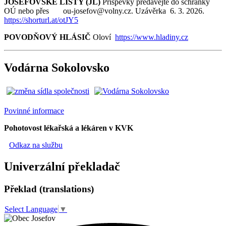
JOSEFOVSKÉ LISTY (JL)
Příspěvky předávejte do schránky
OÚ nebo přes ou-josefov@volny.cz. Uzávěrka 6. 3. 2026.
https://shorturl.at/otJY5
POVODŇOVÝ HLÁSIČ
Oloví
https://www.hladiny.cz
Vodárna Sokolovsko
Povinné informace
Pohotovost lékařská a lékáren v KVK
Odkaz na službu
Univerzální překladač
Překlad (translations)
Select Language
▼