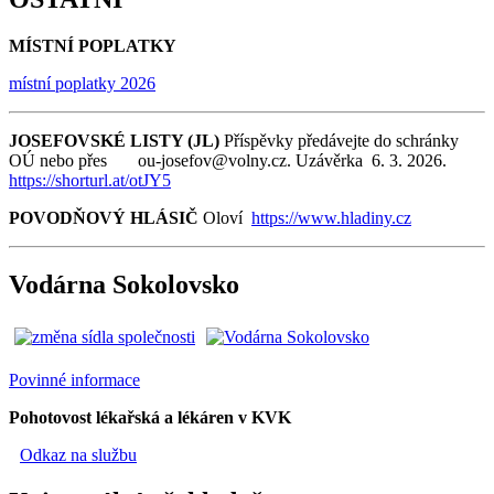
MÍSTNÍ POPLATKY
místní poplatky 2026
JOSEFOVSKÉ LISTY (JL)
Příspěvky předávejte do schránky
OÚ nebo přes ou-josefov@volny.cz. Uzávěrka 6. 3. 2026.
https://shorturl.at/otJY5
POVODŇOVÝ HLÁSIČ
Oloví
https://www.hladiny.cz
Vodárna Sokolovsko
Povinné informace
Pohotovost lékařská a lékáren v KVK
Odkaz na službu