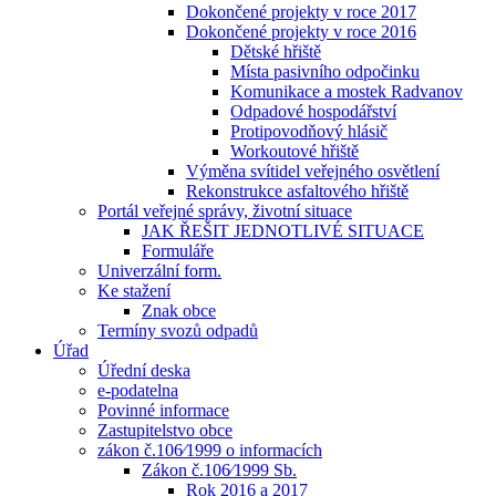
Dokončené projekty v roce 2017
Dokončené projekty v roce 2016
Dětské hřiště
Místa pasivního odpočinku
Komunikace a mostek Radvanov
Odpadové hospodářství
Protipovodňový hlásič
Workoutové hřiště
Výměna svítidel veřejného osvětlení
Rekonstrukce asfaltového hřiště
Portál veřejné správy, životní situace
JAK ŘEŠIT JEDNOTLIVÉ SITUACE
Formuláře
Univerzální form.
Ke stažení
Znak obce
Termíny svozů odpadů
Úřad
Úřední deska
e-podatelna
Povinné informace
Zastupitelstvo obce
zákon č.106⁄1999 o informacích
Zákon č.106⁄1999 Sb.
Rok 2016 a 2017