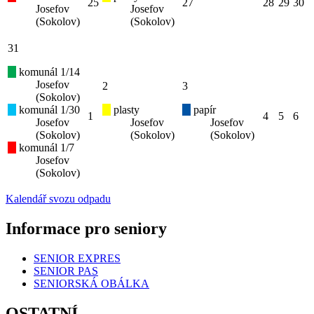
25
27
28
29
30
Josefov
Josefov
(Sokolov)
(Sokolov)
31
komunál 1/14
Josefov
2
3
(Sokolov)
komunál 1/30
plasty
papír
1
4
5
6
Josefov
Josefov
Josefov
(Sokolov)
(Sokolov)
(Sokolov)
komunál 1/7
Josefov
(Sokolov)
Kalendář svozu odpadu
Informace pro seniory
SENIOR EXPRES
SENIOR PAS
SENIORSKÁ OBÁLKA
OSTATNÍ