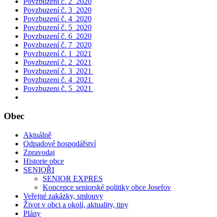
Povzbuzení č. 2_2020
Povzbuzení č. 3_2020
Povzbuzení č. 4_2020
Povzbuzení č. 5_2020
Povzbuzení č. 6_2020
Povzbuzení č. 7_2020
Povzbuzení č. 1_2021
Povzbuzení č. 2_2021
Povzbuzení č. 3_2021
Povzbuzeni č. 4_2021
Povzbuzeni č. 5_2021
Obec
Aktuálně
Odpadové hospodářství
Zpravodaj
Historie obce
SENIOŘI
SENIOR EXPRES
Koncepce seniorské politiky obce Josefov
Veřejné zakázky, smlouvy
Život v obci a okolí, aktuality, tipy
Plány