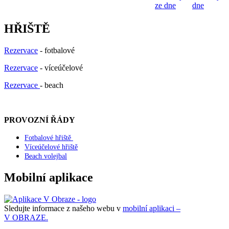
ze dne
dne
HŘIŠTĚ
Rezervace
- fotbalové
Rezervace
- víceúčelové
Rezervace
- beach
PROVOZNÍ ŘÁDY
Fotbalové hřiště
Víceúčelové hřiště
Beach volejbal
Mobilní aplikace
Sledujte informace z našeho webu v
mobilní aplikaci –
V OBRAZE.