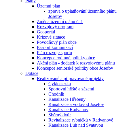
Plány
Územní plán
zprava o uplatňování územního plánu
Josefov
Změna územní plánu č. 1
Rozvojový program
Geoportál
Krizové situace
Povodňový plán obce
Pasport komunikací
Plán rozvoje sportu
Koncepce rodinné politiky obce
Akční plán - dodatek k rozvojovému plánu
Koncepce seniorské politiky obce Josefov
Dotace
Realizované a připravované projekty
Cyklostezka
Sportovní hřiště a zázemí
Chodník
Kanalizace Hřebeny
Kanalizace a vodovod Josefov
Kanalizace Radvanov
Sběrný dvůr
Revitalizace rybníčků v Radvanově
Kanalizace Luh nad Svatavou