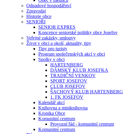
Obec v médiích
Odpadové hospodářství
Zpravodaj
Historie obce
SENIOŘI
SENIOR EXPRES
Koncepce seniorské politiky obce Josefov
Veřejné zakázky, smlouvy
Život v obci a okolí, aktuality, tipy
Tipy pro turisty
Program společenských akcí v obci
Spolky v obci
HARTENBERG
DÁMSKÝ KLUB JOSEFKA
TRADIČNÍ VENKOV
SPORT JOSEFOV
CLUB JOSEFOV
ŠACHOVÝ KLUB HARTENBERG
1. FK JOSEFOV
Kalendář akcí
Knihovna a miniknihovna
Kronika Obce
Komunitní centrum
Provozní řád - komunitní centrum
Komunitní centrum