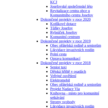
KCJ
Josefovské společenské léto
Revitalizace centra obce u
Komunitního centra Josefov
Dokončené projekty v roce 2020
Kotlíkové dotace
Tůňky Josefov
Rybníček Josefov
Komunitní centrum
Dokončené projekty v roce 2019
Obec přátelská rodině a seniorům
Likvidace invazivních rostlin
Polní cesta
Oprava komunikací
Dokončené projekty v roce 2018
Senior taxi
Dětská hřiště v osadách
Veřejné osvětlení
Elektromobil
Obec přátelská rodině a seniorům
Projekt Nadace Via
Knihovna - místo pro komunitní
setkávání
Stromy svobody
Likvidace invazivních rostlin