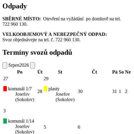
Odpady
SBĚRNÉ MÍSTO:
Otevření na vyžádání po domluvě na tel.
722 960 130.
VELKOOBJEMOVÝ A NEBEZPEČNÝ ODPAD:
Svoz objednávejte na tel. č. 722 960 130.
Termíny svozů odpadů
Srpen
2026
Po
Út
St
Čt
Pá
So
Ne
27
29
komunál 1/7
plasty
28
30
31
1
2
Josefov
Josefov
(Sokolov)
(Sokolov)
3
komunál 1/14
Josefov
5
6
(Sokolov)