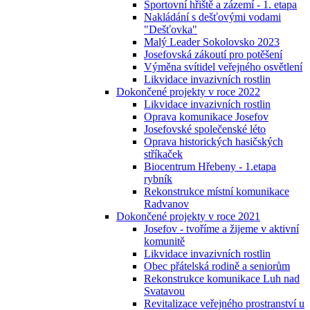
Sportovní hřiště a zázemí - 1. etapa
Nakládání s dešťovými vodami
"Dešťovka"
Malý Leader Sokolovsko 2023
Josefovská zákoutí pro potěšení
Výměna svítidel veřejného osvětlení
Likvidace invazivních rostlin
Dokončené projekty v roce 2022
Likvidace invazivních rostlin
Oprava komunikace Josefov
Josefovské společenské léto
Oprava historických hasičských
stříkaček
Biocentrum Hřebeny - 1.etapa
rybník
Rekonstrukce místní komunikace
Radvanov
Dokončené projekty v roce 2021
Josefov - tvoříme a žijeme v aktivní
komunitě
Likvidace invazivních rostlin
Obec přátelská rodině a seniorům
Rekonstrukce komunikace Luh nad
Svatavou
Revitalizace veřejného prostranství u