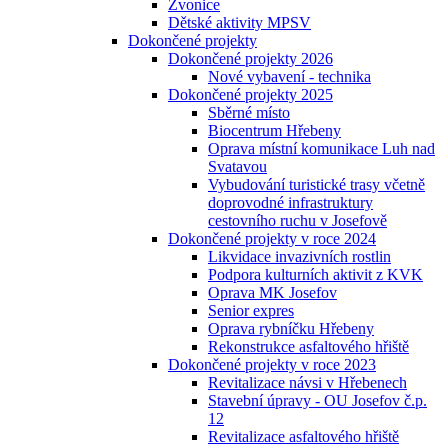
Zvonice
Dětské aktivity MPSV
Dokončené projekty
Dokončené projekty 2026
Nové vybavení - technika
Dokončené projekty 2025
Sběrné místo
Biocentrum Hřebeny
Oprava místní komunikace Luh nad
Svatavou
Vybudování turistické trasy včetně
doprovodné infrastruktury
cestovního ruchu v Josefově
Dokončené projekty v roce 2024
Likvidace invazivních rostlin
Podpora kulturních aktivit z KVK
Oprava MK Josefov
Senior expres
Oprava rybníčku Hřebeny
Rekonstrukce asfaltového hřiště
Dokončené projekty v roce 2023
Revitalizace návsi v Hřebenech
Stavební úpravy - OU Josefov č.p.
12
Revitalizace asfaltového hřiště